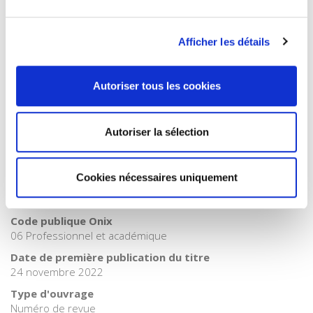
Internet Hierarchy
>
Science politique
>
Gouvernances
Catégorie (éditeur)
Internet Hierarchy
>
Etat - Administration
Afficher les détails
Catégorie (éditeur)
Internet Hierarchy
>
Science politique
Autoriser tous les cookies
Catégorie (éditeur)
Internet Hierarchy
>
Société
Autoriser la sélection
BISAC Subject Heading
POL000000 POLITICAL SCIENCE > POL028000 POLITICAL
SCIENCE / Public Policy
Cookies nécessaires uniquement
BIC subject category (UK)
J Society & social sciences > JP Politics & government
Code publique Onix
06 Professionnel et académique
Date de première publication du titre
24 novembre 2022
Type d'ouvrage
Numéro de revue