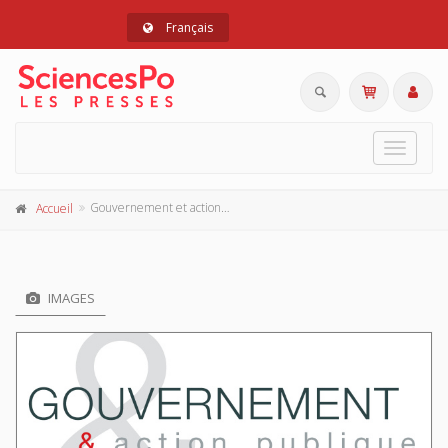
Français
Toggle
navigat
Gouvernement et action publique 11-3, juillet-septembre 2022
Accueil
IMAGES