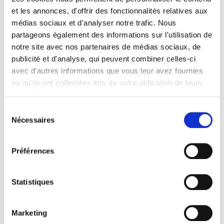
Formats
et les annonces, d'offrir des fonctionnalités relatives aux
médias sociaux et d'analyser notre trafic. Nous
Sommaire
partageons également des informations sur l'utilisation de
notre site avec nos partenaires de médias sociaux, de
publicité et d'analyse, qui peuvent combiner celles-ci
Spécifications
avec d'autres informations que vous leur avez fournies
ou qu'ils ont collectées lors de votre utilisation de leurs
services.
Éditeur
Presses de Sciences Po
Sélection
Nécessaires
Auteur
du
consentement
Revue
Gouvernement & action publique
Préférences
ISSN
22600965
Statistiques
Langue
français
Marketing
Catégorie (éditeur)