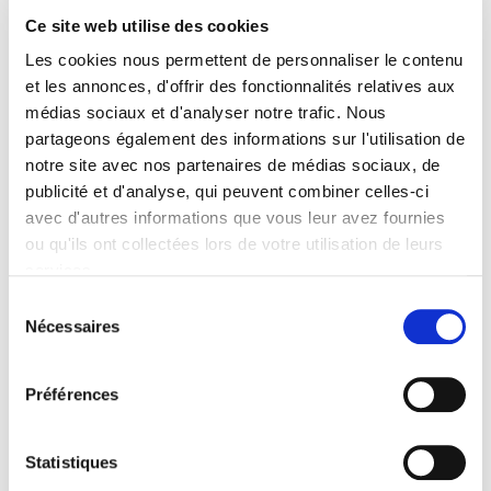
Ce site web utilise des cookies
Auteur
Noëlline Castagnez
,
Gilles Morin
Les cookies nous permettent de personnaliser le contenu
et les annonces, d'offrir des fonctionnalités relatives aux
Collection
Coéditions
médias sociaux et d'analyser notre trafic. Nous
partageons également des informations sur l'utilisation de
Langue
notre site avec nos partenaires de médias sociaux, de
français
publicité et d'analyse, qui peuvent combiner celles-ci
Mots clés
avec d'autres informations que vous leur avez fournies
Gauche
,
Radicalisme
,
Socialisme
ou qu'ils ont collectées lors de votre utilisation de leurs
Catégorie (éditeur)
services.
Internet Hierarchy
>
Science politique
>
Partis politiques
Sélection
Catégorie (éditeur)
Nécessaires
du
Internet Hierarchy
>
Domaine histoire
>
Partis politiques
consentement
Catégorie (éditeur)
Préférences
Internet Hierarchy
>
Domaine histoire
Catégorie (éditeur)
Internet Hierarchy
>
Histoire
Statistiques
Catégorie (éditeur)