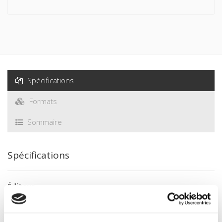
entre socialistes et radicaux a pris des formes variables sur
le siècle. Grâce à différentes approches, les auteurs
éclairent les relations toujours conflictuelles entre ces deux
familles.
Avec la participation de : Anne-Laure Anizan, Serge Berstein,
Yves Billard, Gilles Candar, Noëlline Castagnez, Alain Chatriot,
Fabien Conord, Sabine Jansen, Thierry Leterre, Gilles Morin,
Spécifications
Sylvie Rémy et Nathalie Sévilla
Formats
Sommaire
Spécifications
Éditeur
Presses de Sciences Po
Co-éditeur
L'OURS