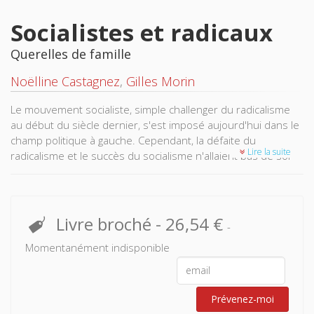
Socialistes et radicaux
Querelles de famille
Noëlline Castagnez
,
Gilles Morin
Le mouvement socialiste, simple challenger du radicalisme
au début du siècle dernier, s'est imposé aujourd'hui dans le
champ politique à gauche. Cependant, la défaite du
Lire la suite
radicalisme et le succès du socialisme n'allaient pas de soi
car le socialisme démocratique en France a également
traversé des crises graves (1920, 1940, 1958...) qui ont
parfois fait prédire un peu vite sa disparition.
Livre broché
-
26,54 €
-
Faute de revenir à cette histoire centenaire, il est difficile de
comprendre comment le Parti socialiste, qui peine encore et
Momentanément indisponible
toujours à se rénover, a pu assimiler à la fois les pratiques
et le panthéon des radicaux.
Prévenez-moi
Conflits, acclimatation, voire assimilation, la confrontation