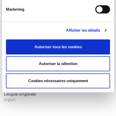
Internet Hierarchy
>
Politique
Marketing
Catégorie (éditeur)
Internet Hierarchy
>
Science politique
BISAC Subject Heading
Afficher les détails
POL000000 POLITICAL SCIENCE
Code publique Onix
06 Professionnel et académique
Autoriser tous les cookies
CLIL (Version 2013-2019 )
3283 SCIENCES POLITIQUES
Autoriser la sélection
Date de première publication du titre
07 avril 2008
Code Identifiant de classement sujet
Cookies nécessaires uniquement
Classification thématique Thema: Politique et gouvernement
Langue originale
anglais