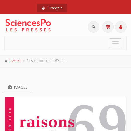
Français
Toggle
navigat
Raisons politiques 69, février 2018
Accueil
IMAGES