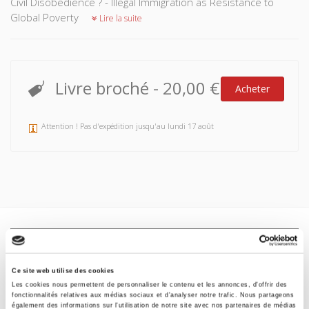
Civil Disobedience ? - Illegal Immigration as Resistance to
Global Poverty
Lire la suite
Livre broché
-
20,00 €
Acheter
Attention ! Pas d'expédition jusqu'au lundi 17 août
Spécifications
Formats
Ce site web utilise des cookies
Les cookies nous permettent de personnaliser le contenu et les annonces, d'offrir des
fonctionnalités relatives aux médias sociaux et d'analyser notre trafic. Nous partageons
Sommaire
également des informations sur l'utilisation de notre site avec nos partenaires de médias