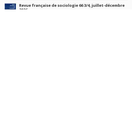
Revue française de sociologie 66 3/4, juillet-décembre
2026
7 juil. 2026
Sociétés contemporaines 139, 2025
6 juil. 2026
Raisons politiques 102, mai 2026
23 juin 2026
plus de titres
Rechercher
AUTEURS
COLLECTIONS