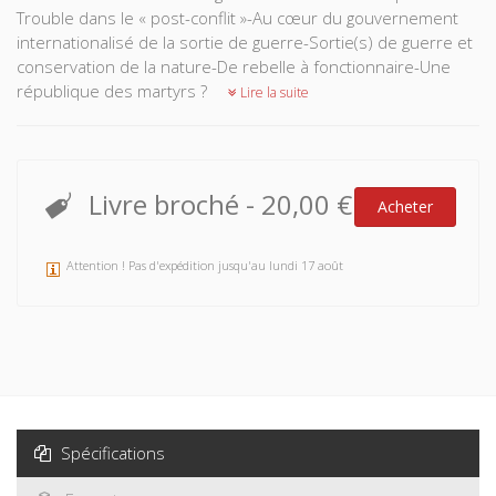
Trouble dans le « post-conflit »-Au cœur du gouvernement
internationalisé de la sortie de guerre-Sortie(s) de guerre et
conservation de la nature-De rebelle à fonctionnaire-Une
république des martyrs ?
Lire la suite
Livre broché
-
20,00 €
Acheter
Attention ! Pas d'expédition jusqu'au lundi 17 août
Spécifications