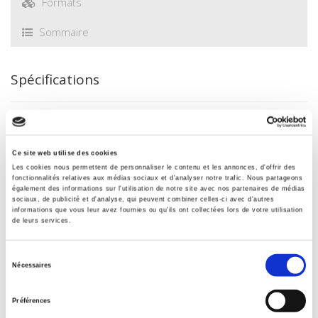
Formats
Sommaire
Spécifications
Éditeur
Presses de Sciences Po
Ce site web utilise des cookies
Directeur éditorial
Les cookies nous permettent de personnaliser le contenu et les annonces, d'offrir des
Jacobo Grajales
,
Cécile Jouhanneau
fonctionnalités relatives aux médias sociaux et d'analyser notre trafic. Nous partageons
également des informations sur l'utilisation de notre site avec nos partenaires de médias
Revue
sociaux, de publicité et d'analyse, qui peuvent combiner celles-ci avec d'autres
Gouvernement & action publique
informations que vous leur avez fournies ou qu'ils ont collectées lors de votre utilisation
de leurs services.
ISSN
22600965
Sélection
Nécessaires
Langue
du
français
consentement
Préférences
Catégorie (éditeur)