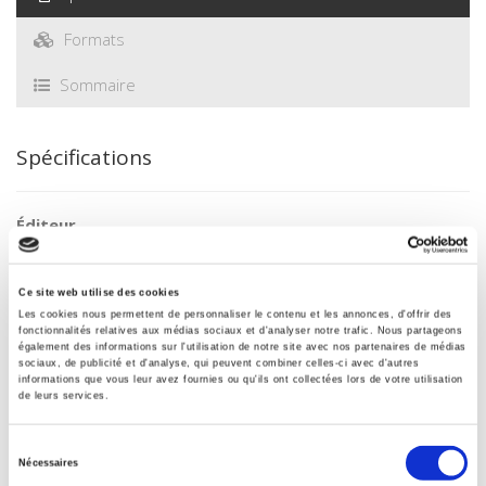
Formats
Sommaire
Spécifications
Éditeur
Presses de Sciences Po
Auteur
Ce site web utilise des cookies
Jean-Marcel Jeanneney
,
Suzanne Quiers-Valette
Les cookies nous permettent de personnaliser le contenu et les annonces, d'offrir des
fonctionnalités relatives aux médias sociaux et d'analyser notre trafic. Nous partageons
Collection
également des informations sur l'utilisation de notre site avec nos partenaires de médias
Académique
sociaux, de publicité et d'analyse, qui peuvent combiner celles-ci avec d'autres
informations que vous leur avez fournies ou qu'ils ont collectées lors de votre utilisation
Langue
de leurs services.
anglais
Catégorie (éditeur)
Sélection
Nécessaires
Internet Hierarchy
>
Etat - Administration
>
Finances
du