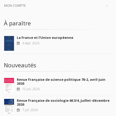
Je m’abonne
Maison d'édition dédiée aux sciences humaines et sociales, les
Presses de Sciences Po participent depuis leur création en 1976
à la transmission des savoirs et des idées
continuer
CONTACTS
FOREIGN RIGHTS
POUR LES LIBRAIRES
CONDITIONS GÉNÉRALES