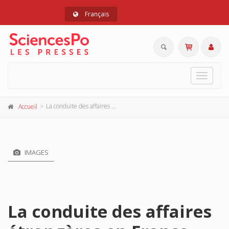
Français
Toggle
navigat
La conduite des affaires étrangères en France
Accueil
IMAGES