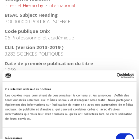
Spécifications
Éditeur
Presses de Sciences Po
Auteur
François Le Roy
Collection
Académique
Langue
français
Ce site web utilise des cookies
Les cookies nous permettent de personnaliser le contenu et les annonces, d'offrir des
Mots clés
fonctionnalités relatives aux médias sociaux et d'analyser notre trafic. Nous partageons
Politique étrangère de la France
également des informations sur l'utilisation de notre site avec nos partenaires de médias
sociaux, de publicité et d'analyse, qui peuvent combiner celles-ci avec d'autres
informations que vous leur avez fournies ou qu'ils ont collectées lors de votre utilisation
Catégorie (éditeur)
de leurs services.
Internet Hierarchy
>
Géopolitique
>
Relations internationales
Catégorie (éditeur)
Sélection
Internet Hierarchy
>
International
Nécessaires