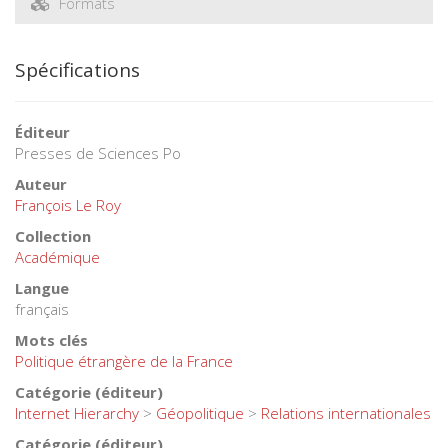
Première édition
François Le Roy
Livre broché
-
8,00 €
Acheter
Attention ! Pas d'expédition jusqu'au lundi 17 août
Spécifications
Formats