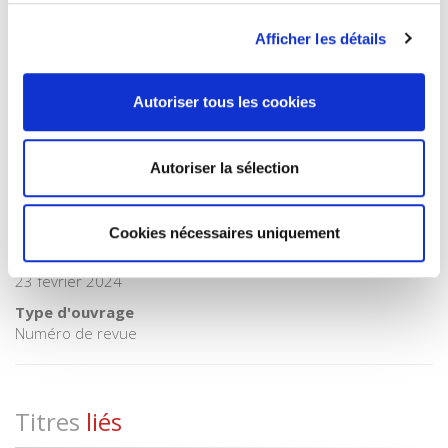
BISAC Subject Heading
Afficher les détails
HIS037030 HISTORY / Modern > HIS037070 HISTORY /
Modern / 20th Century > HIS037080 HISTORY / Modern /
21st Century
Autoriser tous les cookies
BIC subject category (UK)
HB History > HBLW 20th century history: c 1900 to c 2000 >
HBLX 21st century history: from c 2000 - > HBLW3 Postwar
Autoriser la sélection
20th century history, from c 1945 to c 2000
Code publique Onix
06 Professionnel et académique
Cookies nécessaires uniquement
Date de première publication du titre
23 février 2024
Type d'ouvrage
Numéro de revue
Titres
liés