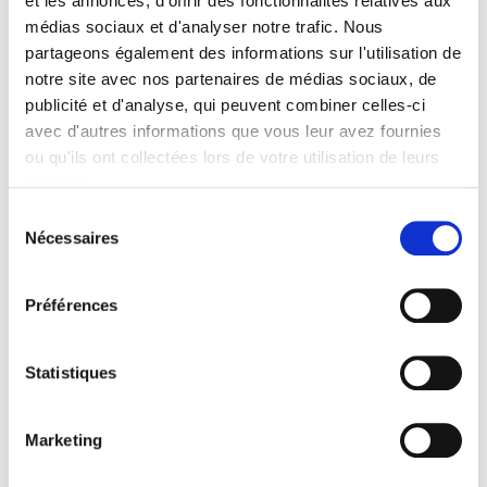
et les annonces, d'offrir des fonctionnalités relatives aux
médias sociaux et d'analyser notre trafic. Nous
Spécifications
partageons également des informations sur l'utilisation de
notre site avec nos partenaires de médias sociaux, de
publicité et d'analyse, qui peuvent combiner celles-ci
Éditeur
avec d'autres informations que vous leur avez fournies
Presses de Sciences Po
ou qu'ils ont collectées lors de votre utilisation de leurs
Directeur éditorial
services.
Aurélia Dusserre
,
Mathieu Marly
Sélection
Revue
Nécessaires
du
20 & 21. Revue d'histoire
consentement
ISSN
02941759
Préférences
Langue
français
Statistiques
Catégorie (éditeur)
Internet Hierarchy
>
Domaine histoire
>
Histoire par période
Marketing
Catégorie (éditeur)
Internet Hierarchy
>
Histoire