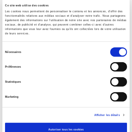
Revue
Ce site web utilise des cookies
Critique internationale
Les cookies nous permettent de personnaliser le contenu et les annonces, d'offrir des
fonctionnalités relatives aux médias sociaux et d'analyser notre trafic. Nous partageons
également des informations sur l'utilisation de notre site avec nos partenaires de médias
ISSN
sociaux, de publicité et d'analyse, qui peuvent combiner celles-ci avec d'autres
12907839
informations que vous leur avez fournies ou qu'ils ont collectées lors de votre utilisation
de leurs services.
Langue
français
Sélection
Mots clés
Nécessaires
du
Cameroun
,
Démocratie
,
Maghreb
,
Organisations
consentement
internationales
,
Relations internationales
Préférences
Catégorie (éditeur)
Internet Hierarchy
>
Géopolitique
>
Relations internationales
Statistiques
Catégorie (éditeur)
Internet Hierarchy
>
International
Marketing
Catégorie (éditeur)
Internet Hierarchy
>
Monde & sociétés
Afficher les détails
BISAC Subject Heading
POL000000 POLITICAL SCIENCE
Autoriser tous les cookies