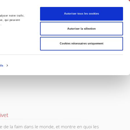
Français
Autoriser tous les cookies
lyser notre trafic.
se, qui peuvent
s.
Politique
Société
Autoriser la sélection
Cookies nécessaires uniquement
ils
ivet
me de la faim dans le monde, et montre en quoi les