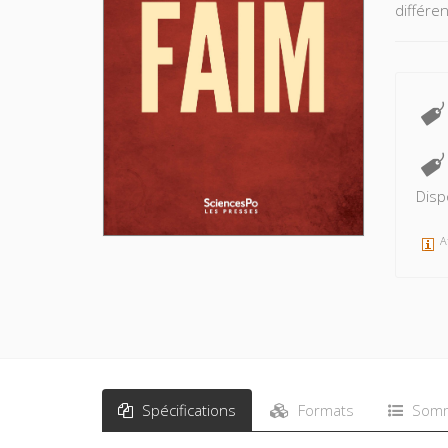
différen
Disp
A
Spécifications
Formats
Somm