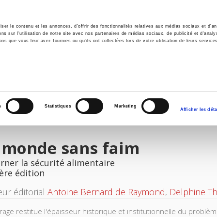
er le contenu et les annonces, d'offrir des fonctionnalités relatives aux médias sociaux et d'ana
 sur l'utilisation de notre site avec nos partenaires de médias sociaux, de publicité et d'analy
ns que vous leur avez fournies ou qu'ils ont collectées lors de votre utilisation de leurs service
il
Environnement
Histoire
International
s
Statistiques
Marketing
Afficher les déta
 monde sans faim
ner la sécurité alimentaire
ère édition
eur éditorial
Antoine Bernard de Raymond
,
Delphine Th
rage restitue l'épaisseur historique et institutionnelle du problè