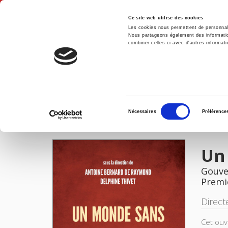
Ce site web utilise des cookies
Les cookies nous permettent de personnalis
Nous partageons également des informations
combiner celles-ci avec d'autres informatio
Accue
Un monde sans faim
Accueil
Sélection
Nécessaires
Préférence
du
IMAGES
consentement
Un
Gouver
Premi
Direct
Cet ouv