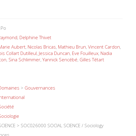
 Po
 Raymond
,
Delphine Thivet
Marie Aubert
,
Nicolas Bricas
,
Mathieu Brun
,
Vincent Cardon
,
is Collart Dutilleul
,
Jessica Duncan
,
Eve Fouilleux
,
Nadia
ton
,
Sina Schlimmer
,
Yannick Sencébé
,
Gilles Tétart
Domaines
>
Gouvernances
International
Société
Sociologie
CIENCE > SOC026000 SOCIAL SCIENCE / Sociology
ences