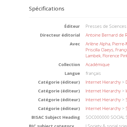
Spécifications
Éditeur
Presses de Sciences
Directeur éditorial
Antoine Bernard de
Avec
Arlène Alpha
,
Pierre-
Priscilla Claeys
,
Franço
Lambek
,
Florence Pin
Collection
Académique
Langue
français
Catégorie (éditeur)
Internet Hierarchy
>
Catégorie (éditeur)
Internet Hierarchy
>
Catégorie (éditeur)
Internet Hierarchy
>
Catégorie (éditeur)
Internet Hierarchy
>
BISAC Subject Heading
SOC000000 SOCIAL S
BIC subject category (UK)
J Society & social sci