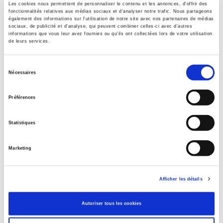
Les cookies nous permettent de personnaliser le contenu et les annonces, d'offrir des
fonctionnalités relatives aux médias sociaux et d'analyser notre trafic. Nous partageons
également des informations sur l'utilisation de notre site avec nos partenaires de médias
Éditeur
sociaux, de publicité et d'analyse, qui peuvent combiner celles-ci avec d'autres
Presses de Sciences Po
informations que vous leur avez fournies ou qu'ils ont collectées lors de votre utilisation
de leurs services.
Co-éditeur
Ministère de la Culture-Département des études, de la
Sélection
prospective et des statistiques
Nécessaires
du
Collection
consentement
Coéditions
Préférences
Langue
français
Statistiques
Catégorie (éditeur)
Internet Hierarchy
>
Politique
Marketing
Catégorie (éditeur)
Internet Hierarchy
>
Science politique
Afficher les détails
BISAC Subject Heading
SOC000000 SOCIAL SCIENCE > SOC022000 SOCIAL SCIENCE
Autoriser tous les cookies
/ Popular Culture