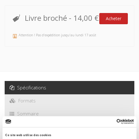
Livre broché
-
14,00 €
Acheter
Attention ! Pas d'expédition jusqu'au lundi 17 août
Spécifications
Formats
Sommaire
Spécifications
Ce site web utilise des cookies