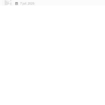
7 juil. 2026
Sociétés contemporaines 139, 2025
6 juil. 2026
Raisons politiques 102, mai 2026
23 juin 2026
plus de titres
Rechercher
AUTEURS
COLLECTIONS
DOMAINES