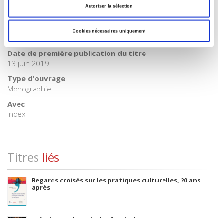
BIC subject category (UK)
Autoriser la sélection
JF Society & culture: general
Code publique Onix
Cookies nécessaires uniquement
06 Professionnel et académique
Date de première publication du titre
13 juin 2019
Type d'ouvrage
Monographie
Avec
Index
Titres
liés
Regards croisés sur les pratiques culturelles, 20 ans
après