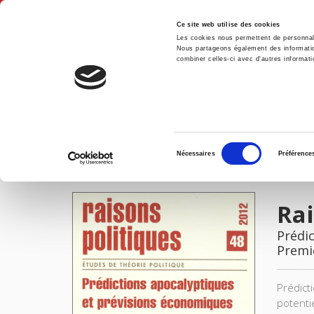
Ce site web utilise des cookies
Les cookies nous permettent de personnalis
Nous partageons également des informations
combiner celles-ci avec d'autres informatio
Accue
Raisons politiques 48, 2012
Accueil
Sélection
Nécessaires
Préférence
du
IMAGES
consentement
Rai
Prédi
Premi
Prédict
potenti