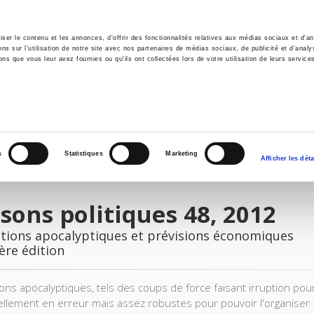
er le contenu et les annonces, d'offrir des fonctionnalités relatives aux médias sociaux et d'ana
 sur l'utilisation de notre site avec nos partenaires de médias sociaux, de publicité et d'analy
ns que vous leur avez fournies ou qu'ils ont collectées lors de votre utilisation de leurs service
il
Environnement
Histoire
International
s
Statistiques
Marketing
Afficher les déta
sons politiques 48, 2012
ctions apocalyptiques et prévisions économiques
ère édition
ions apocalyptiques, tels des coups de force faisant irruption pour
ellement en erreur mais assez robustes pour pouvoir l'organiser 