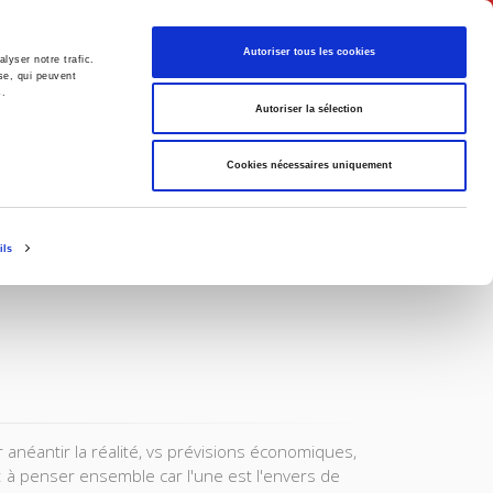
Français
Autoriser tous les cookies
lyser notre trafic.
se, qui peuvent
s.
Politique
Société
Autoriser la sélection
Cookies nécessaires uniquement
ils
 anéantir la réalité, vs prévisions économiques,
: à penser ensemble car l'une est l'envers de