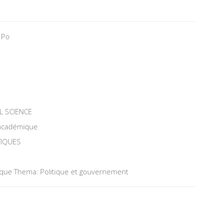
 Po
L SCIENCE
 académique
TIQUES
tique Thema: Politique et gouvernement