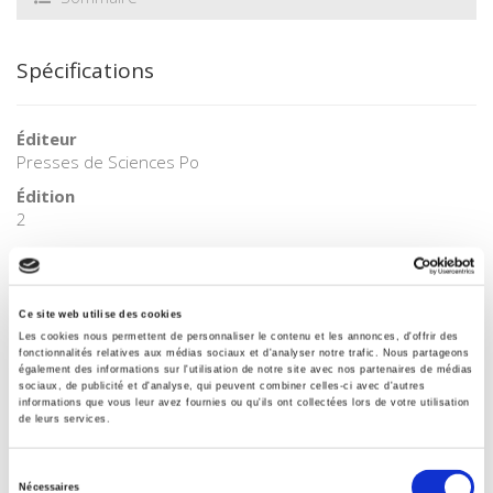
Spécifications
Éditeur
Presses de Sciences Po
Édition
2
Auteur
Philippe Richer
Collection
Ce site web utilise des cookies
Académique
Les cookies nous permettent de personnaliser le contenu et les annonces, d'offrir des
fonctionnalités relatives aux médias sociaux et d'analyser notre trafic. Nous partageons
Langue
également des informations sur l'utilisation de notre site avec nos partenaires de médias
français
sociaux, de publicité et d'analyse, qui peuvent combiner celles-ci avec d'autres
informations que vous leur avez fournies ou qu'ils ont collectées lors de votre utilisation
de leurs services.
Mots clés
20e siècle
,
Asie du sud-est
,
Dictature
,
Guerre
,
Guerre civile
Sélection
Catégorie (éditeur)
Nécessaires