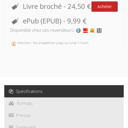
Livre broché
-
24,50 €
Acheter
ePub (EPUB)
-
9,99 €
Disponible chez ces revendeurs:
Attention ! Pas d'expédition jusqu'au lundi 17 août
Spécifications
Formats
Presse
Sommaire