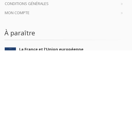
CONDITIONS GÉNÉRALES
MON COMPTE
À paraître
La France et l'Union européenne
4 sept. 2026
Nouveautés
Revue française de science politique 76-2, avril-juin
2026
10 juil. 2026
Revue française de sociologie 66 3/4, juillet-décembre
2026
7 juil. 2026