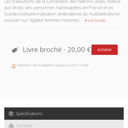
Les traductions de la Convention des Nations unies relative
aux droits des personnes handicapées en France et en
Suède-institutionnalisation ambivalente du multilatéralisme
onusien sur l’égalité femmes-hommes
Lire la suite
Livre broché
-
20,00 €
Acheter
Attention ! Pas d'expédition jusqu'au lundi 17 août
Spécifications
Formats