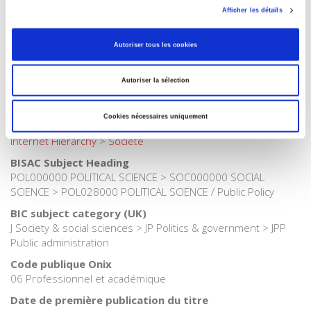
Afficher les détails
Catégorie (éditeur)
Internet Hierarchy
>
Etat - Administration
Autoriser tous les cookies
Catégorie (éditeur)
Internet Hierarchy
>
Politique
Autoriser la sélection
Catégorie (éditeur)
Internet Hierarchy
>
Science politique
Cookies nécessaires uniquement
Catégorie (éditeur)
Internet Hierarchy
>
Société
BISAC Subject Heading
POL000000 POLITICAL SCIENCE > SOC000000 SOCIAL
SCIENCE > POL028000 POLITICAL SCIENCE / Public Policy
BIC subject category (UK)
J Society & social sciences > JP Politics & government > JPP
Public administration
Code publique Onix
06 Professionnel et académique
Date de première publication du titre