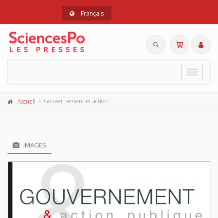
Français
Toggle
navigat
Gouvernement et action publique 14-2, avril-juin 2025
Accueil
IMAGES