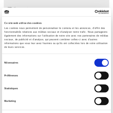
Sommaire
Ce site web utilise des cookies
Spécifications
Les cookies nous permettent de personnaliser le contenu et les annonces, d'offrir des
fonctionnalités relatives aux médias sociaux et d'analyser notre trafic. Nous partageons
également des informations sur l'utilisation de notre site avec nos partenaires de médias
sociaux, de publicité et d'analyse, qui peuvent combiner celles-ci avec d'autres
Éditeur
informations que vous leur avez fournies ou qu'ils ont collectées lors de votre utilisation
Presses de Sciences Po
de leurs services.
Auteur
Sélection
Revue
Nécessaires
du
Gouvernement & action publique
consentement
ISSN
Préférences
22600965
Langue
Statistiques
français
Catégorie (éditeur)
Marketing
Internet Hierarchy
>
Etat - Administration
>
Administration
française