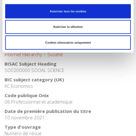
française
Catégorie (éditeur)
Autoriser tous les cookies
Internet Hierarchy
>
Economie politique
>
Economie
internationale
Autoriser la sélection
Catégorie (éditeur)
Internet Hierarchy
>
Economie politique
Cookies nécessaires uniquement
Catégorie (éditeur)
Internet Hierarchy
>
Société
BISAC Subject Heading
SOC000000 SOCIAL SCIENCE
BIC subject category (UK)
KC Economics
Code publique Onix
06 Professionnel et académique
Date de première publication du titre
10 novembre 2021
Type d'ouvrage
Numéro de revue