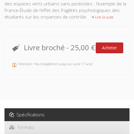
des espaces verts urbains sans pesticides : l’exemple de la
France-Étude de l’effet des fragilités psychologiques des
étudiants sur les croyances de contrôle
Lire la suite
Livre broché
-
25,00 €
Acheter
Attention ! Pas d'expédition jusqu'au lundi 17 août
Spécifications
Formats