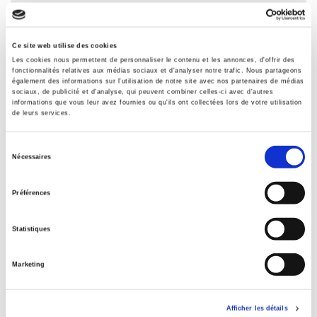
Sommaire
Ce site web utilise des cookies
Spécifications
Les cookies nous permettent de personnaliser le contenu et les annonces, d'offrir des
fonctionnalités relatives aux médias sociaux et d'analyser notre trafic. Nous partageons
également des informations sur l'utilisation de notre site avec nos partenaires de médias
sociaux, de publicité et d'analyse, qui peuvent combiner celles-ci avec d'autres
Éditeur
informations que vous leur avez fournies ou qu'ils ont collectées lors de votre utilisation
de leurs services.
Presses de Sciences Po
Directeur éditorial
Sélection
Thierry Kamionka
Nécessaires
du
Revue
consentement
Revue économique
Préférences
ISSN
00352764
Statistiques
Langue
français
Marketing
Catégorie (éditeur)
Internet Hierarchy
>
Economie politique
>
Economie
Afficher les détails