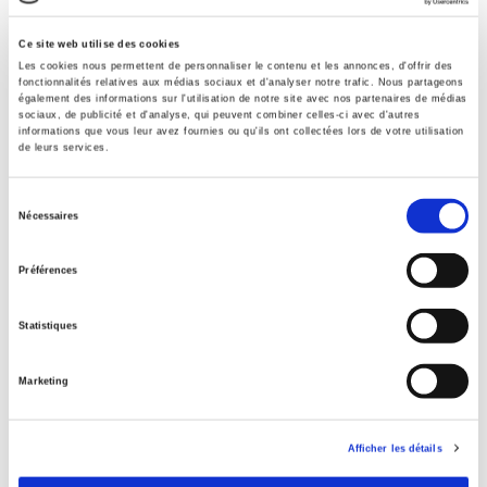
Éditeur
Ce site web utilise des cookies
Presses de Sciences Po
Les cookies nous permettent de personnaliser le contenu et les annonces, d'offrir des
fonctionnalités relatives aux médias sociaux et d'analyser notre trafic. Nous partageons
Auteur
également des informations sur l'utilisation de notre site avec nos partenaires de médias
sociaux, de publicité et d'analyse, qui peuvent combiner celles-ci avec d'autres
Benoit Vermander
informations que vous leur avez fournies ou qu'ils ont collectées lors de votre utilisation
de leurs services.
Collection
Nouveaux Débats
Sélection
Langue
Nécessaires
du
français
consentement
Mots clés
Préférences
Chine
,
Développement
,
Développement durable
,
Relations
internationales
Statistiques
Catégorie (éditeur)
Internet Hierarchy
>
Monde & sociétés
>
Asie
Marketing
Catégorie (éditeur)
Internet Hierarchy
>
International
Afficher les détails
BISAC Subject Heading
POL000000 POLITICAL SCIENCE