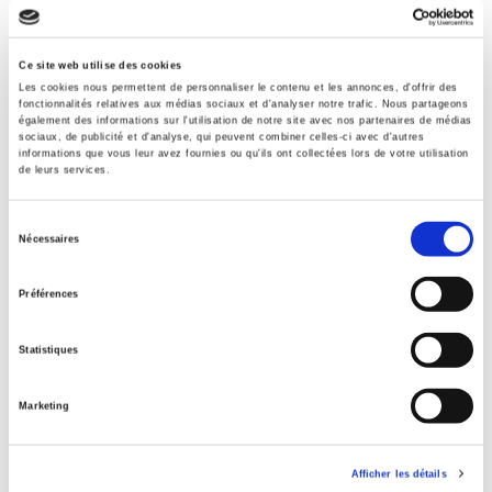
Formats
Sommaire
Ce site web utilise des cookies
Les cookies nous permettent de personnaliser le contenu et les annonces, d'offrir des
fonctionnalités relatives aux médias sociaux et d'analyser notre trafic. Nous partageons
Spécifications
également des informations sur l'utilisation de notre site avec nos partenaires de médias
sociaux, de publicité et d'analyse, qui peuvent combiner celles-ci avec d'autres
informations que vous leur avez fournies ou qu'ils ont collectées lors de votre utilisation
de leurs services.
Éditeur
Presses de Sciences Po
Sélection
Nécessaires
Auteur
du
consentement
Revue
Préférences
Gouvernement & action publique
ISSN
Statistiques
22600965
Langue
Marketing
français
Catégorie (éditeur)
Afficher les détails
Internet Hierarchy
>
Science politique
>
Gouvernances