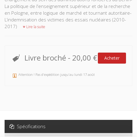
La politique de l'enseignement supérieur et de la recherche
en Pologne, entre logique de marché et tournant autoritaire-
L’indemnisation des victimes des essais nucléaires (2010-
2017)
Lire la suite
Livre broché
-
20,00 €
Acheter
Attention ! Pas d'expédition jusqu'au lundi 17 août
Spécifications