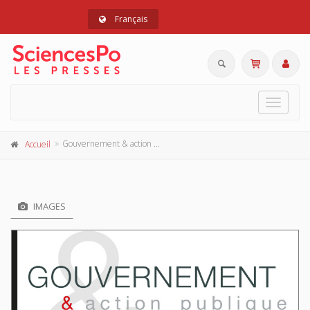
Français
Toggle
navigat
Gouvernement & action publique 13-1, janvier-mars 2024
Accueil
IMAGES