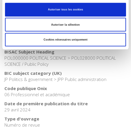
Catégorie (éditeur)
Autoriser tous les cookies
Internet Hierarchy
>
Etat - Administration
Catégorie (éditeur)
Autoriser la sélection
Internet Hierarchy
>
Science politique
Catégorie (éditeur)
Cookies nécessaires uniquement
Internet Hierarchy
>
Société
BISAC Subject Heading
POL000000 POLITICAL SCIENCE > POL028000 POLITICAL
SCIENCE / Public Policy
BIC subject category (UK)
JP Politics & government > JPP Public administration
Code publique Onix
06 Professionnel et académique
Date de première publication du titre
29 avril 2024
Type d'ouvrage
Numéro de revue