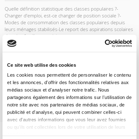
Quelle définition statistique des classes populaires ?-
Changer d'emploi, est-ce changer de position sociale ?-
Modes de consommation des classes populaires depuis
leurs ménages stabilisés-Le report des aspirations scolaires
dans les familles populaires
Lire la suite
Ce site web utilise des cookies
Livre broché
-
19,00 €
Acheter
Les cookies nous permettent de personnaliser le contenu
et les annonces, d'offrir des fonctionnalités relatives aux
Attention ! Pas d'expédition jusqu'au lundi 17 août
médias sociaux et d'analyser notre trafic. Nous
partageons également des informations sur l'utilisation de
notre site avec nos partenaires de médias sociaux, de
publicité et d'analyse, qui peuvent combiner celles-ci
avec d'autres informations que vous leur avez fournies
ou qu'ils ont collectées lors de votre utilisation de leurs
services.
Spécifications