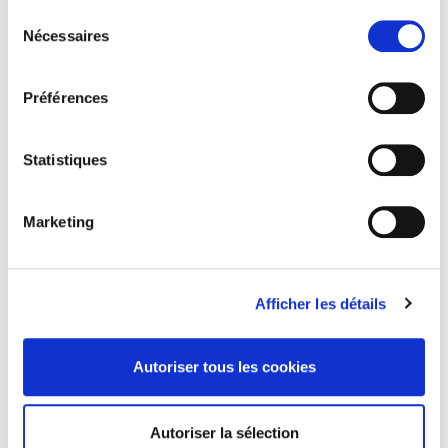
Sélection
Formats
Nécessaires
du
consentement
Sommaire
Préférences
Spécifications
Statistiques
Éditeur
Marketing
Presses de Sciences Po
Coordination éditoriale de
Lise Bernard
,
Olivier Masclet
,
Olivier Schwartz
Afficher les détails
Revue
Sociétés contemporaines
ISSN
Autoriser tous les cookies
11501944
Langue
Autoriser la sélection
français