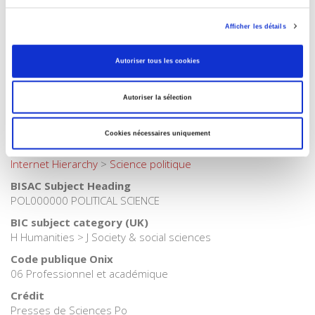
Langue
français
Afficher les détails
Catégorie (éditeur)
Internet Hierarchy
>
Science politique
>
Fait politique
Autoriser tous les cookies
Catégorie (éditeur)
Internet Hierarchy
>
Science politique
>
Vie politique
Autoriser la sélection
Catégorie (éditeur)
Internet Hierarchy
>
Politique
Cookies nécessaires uniquement
Catégorie (éditeur)
Internet Hierarchy
>
Science politique
BISAC Subject Heading
POL000000 POLITICAL SCIENCE
BIC subject category (UK)
H Humanities > J Society & social sciences
Code publique Onix
06 Professionnel et académique
Crédit
Presses de Sciences Po