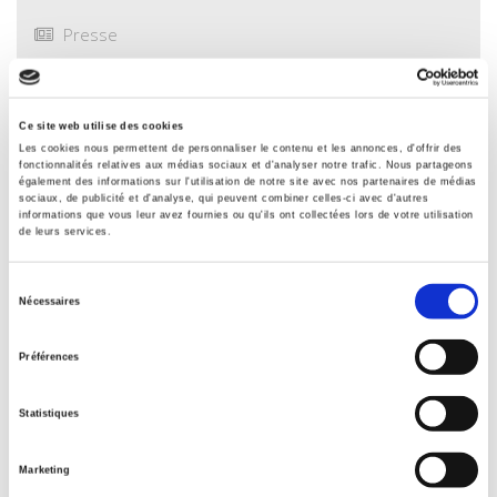
Presse
Sommaire
Ce site web utilise des cookies
Spécifications
Les cookies nous permettent de personnaliser le contenu et les annonces, d'offrir des
fonctionnalités relatives aux médias sociaux et d'analyser notre trafic. Nous partageons
également des informations sur l'utilisation de notre site avec nos partenaires de médias
sociaux, de publicité et d'analyse, qui peuvent combiner celles-ci avec d'autres
informations que vous leur avez fournies ou qu'ils ont collectées lors de votre utilisation
Éditeur
de leurs services.
Presses de Sciences Po
Auteur
Sélection
Anne Muxel
Nécessaires
du
Avec
consentement
Nathalie Azoulai
,
Ludivine Bantigny
,
Pascal Duret
,
Janine
Préférences
Mossuz-Lavau
,
Janie Pélabay
,
Pascal Perrineau
,
Myriam
Revault d'Allonnes
,
Annette Wieviorka
Statistiques
Collection
Académique
Marketing