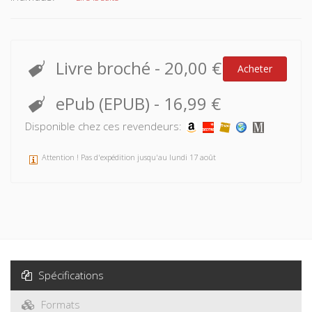
Livre broché
-
20,00 €
Acheter
ePub (EPUB)
-
16,99 €
Disponible chez ces revendeurs:
Attention ! Pas d'expédition jusqu'au lundi 17 août
Spécifications
Formats