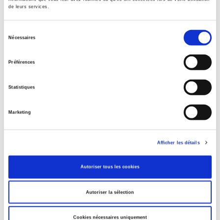
de leurs services.
Sélection
Titres
liés
Nécessaires
du
consentement
Salariés en justice
Préférences
Statistiques
Parents en quête de droits
Marketing
La mutation climatique
Afficher les détails
Autoriser tous les cookies
La ville verte au pied du mur
Autoriser la sélection
Cookies nécessaires uniquement