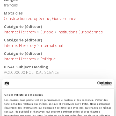
français
Mots clés
Construction européenne
,
Gouvernance
Catégorie (éditeur)
Internet Hierarchy
>
Europe
>
Institutions Européennes
Catégorie (éditeur)
Internet Hierarchy
>
International
Catégorie (éditeur)
Internet Hierarchy
>
Politique
BISAC Subject Heading
POL000000 POLITICAL SCIENCE
Code publique Onix
06 Professionnel et académique
Date de première publication du titre
Ce site web utilise des cookies
2000
Les cookies nous permettent de personnaliser le contenu et les annonces, d'offrir des
fonctionnalités relatives aux médias sociaux et d'analyser notre trafic. Nous partageons
Code Identifiant de classement sujet
également des informations sur l'utilisation de notre site avec nos partenaires de médias
Classification thématique Thema: Politique et gouvernement
sociaux, de publicité et d'analyse, qui peuvent combiner celles-ci avec d'autres
informations que vous leur avez fournies ou qu'ils ont collectées lors de votre utilisation