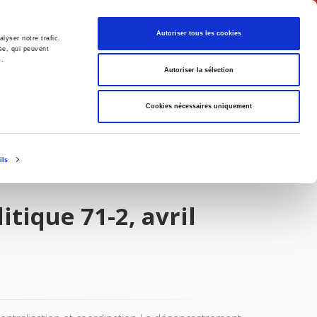
Français
Autoriser tous les cookies
lyser notre trafic.
se, qui peuvent
s.
Politique
Société
Autoriser la sélection
Cookies nécessaires uniquement
ils
itique 71-2, avril