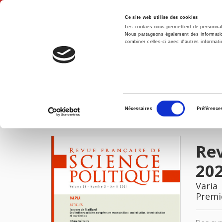
Ce site web utilise des cookies
Les cookies nous permettent de personnalis
Nous partageons également des informations
combiner celles-ci avec d'autres informatio
Accue
Revue française de science politique 71-2, avril 2021
Accueil
Sélection
Nécessaires
Préférence
du
IMAGES
consentement
Rev
20
Varia
Premi