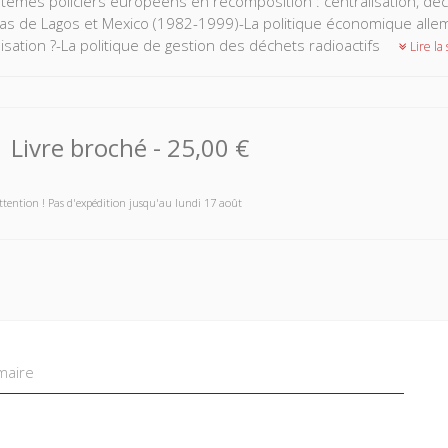
tèmes policiers européens en recomposition : centralisation, dé
bas de Lagos et Mexico (1982-1999)-La politique économique allem
isation ?-La politique de gestion des déchets radioactifs
Lire la 
Livre broché
-
25,00 €
ttention ! Pas d'expédition jusqu'au lundi 17 août
aire