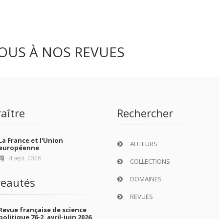
OUS À NOS REVUES
aître
Rechercher
La France et l'Union
AUTEURS
européenne
4 sept. 2026
COLLECTIONS
DOMAINES
eautés
REVUES
Revue française de science
politique 76-2, avril-juin 2026