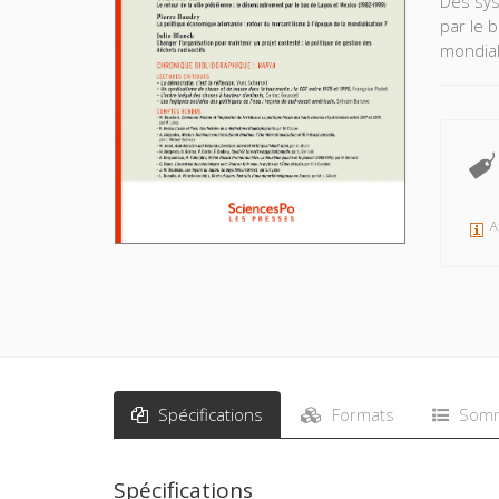
Des sys
par le 
mondial
A
Spécifications
Formats
Somm
Spécifications