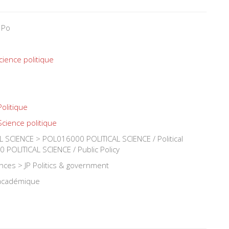
 Po
cience politique
Politique
Science politique
 SCIENCE > POL016000 POLITICAL SCIENCE / Political
POLITICAL SCIENCE / Public Policy
iences > JP Politics & government
 académique