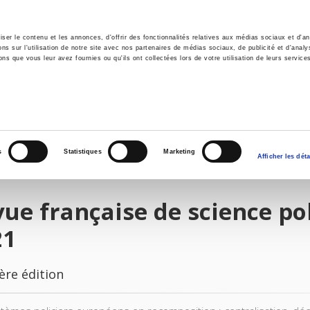
er le contenu et les annonces, d'offrir des fonctionnalités relatives aux médias sociaux et d'ana
 sur l'utilisation de notre site avec nos partenaires de médias sociaux, de publicité et d'analy
ns que vous leur avez fournies ou qu'ils ont collectées lors de votre utilisation de leurs service
il
Environnement
Histoire
International
s
Statistiques
Marketing
Afficher les déta
ue française de science pol
21
ère édition