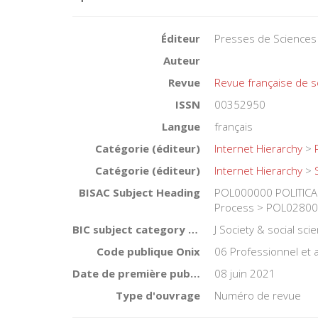
Éditeur
Presses de Sciences
Auteur
Revue
Revue française de s
ISSN
00352950
Langue
français
Catégorie (éditeur)
Internet Hierarchy
>
Catégorie (éditeur)
Internet Hierarchy
>
BISAC Subject Heading
POL000000 POLITICAL
Process > POL028000 
BIC subject category (UK)
J Society & social sc
Code publique Onix
06 Professionnel et
Date de première publication du titre
08 juin 2021
Type d'ouvrage
Numéro de revue