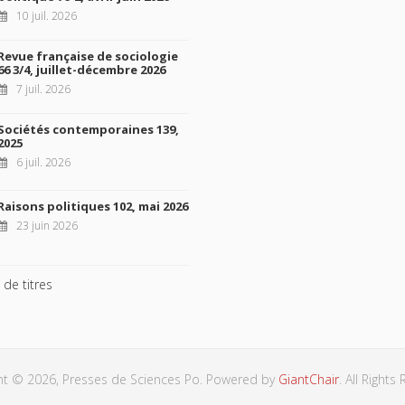
10 juil. 2026
Revue française de sociologie
66 3/4, juillet-décembre 2026
7 juil. 2026
Sociétés contemporaines 139,
2025
6 juil. 2026
Raisons politiques 102, mai 2026
23 juin 2026
 de titres
ht © 2026, Presses de Sciences Po. Powered by
GiantChair
. All Rights