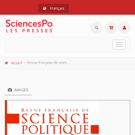
Français
Toggle
navigat
Revue française de science politique 62-5/6, octobre-décembre 2012
Accueil
IMAGES