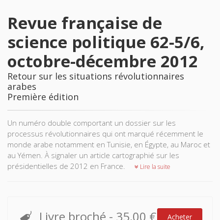
Revue française de
science politique 62-5/6,
octobre-décembre 2012
Retour sur les situations révolutionnaires
arabes
Première édition
Un numéro double comportant un dossier sur les
processus révolutionnaires qui ont marqué récemment le
monde arabe notamment en Tunisie, en Égypte, au Maroc et
au Yémen. À signaler un article cartographié sur les
présidentielles de 2012 en France.
Lire la suite
Livre broché
-
35,00 €
Acheter