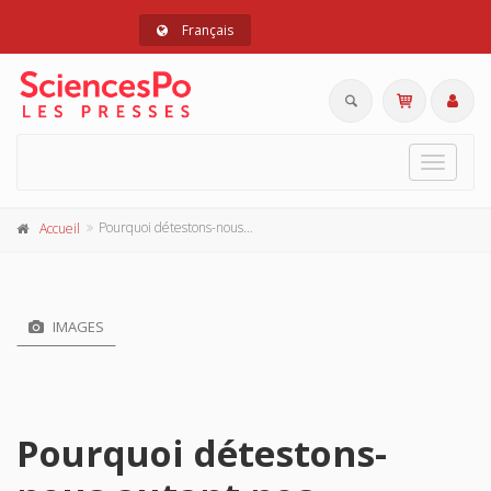
Français
Toggle
navigat
Pourquoi détestons-nous autant nos politiques ?
Accueil
IMAGES
Pourquoi détestons-