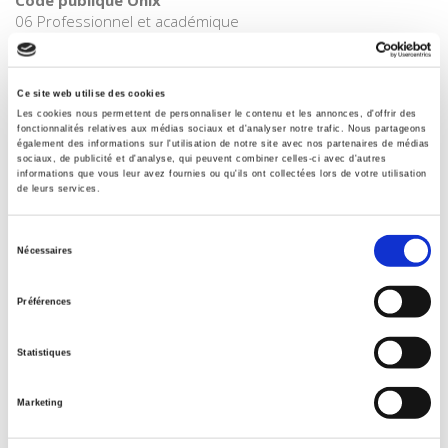
Code publique Onix
06 Professionnel et académique
CLIL (Version 2013-2019 )
3283 SCIENCES POLITIQUES
Ce site web utilise des cookies
Crédit
Les cookies nous permettent de personnaliser le contenu et les annonces, d'offrir des
Presses de Sciences Po
fonctionnalités relatives aux médias sociaux et d'analyser notre trafic. Nous partageons
également des informations sur l'utilisation de notre site avec nos partenaires de médias
Date de première publication du titre
sociaux, de publicité et d'analyse, qui peuvent combiner celles-ci avec d'autres
19 janvier 2017
informations que vous leur avez fournies ou qu'ils ont collectées lors de votre utilisation
de leurs services.
Type d'ouvrage
Monographie
Sélection
Nécessaires
du
consentement
Préférences
Titres
liés
Statistiques
Le Tirage au sort
Marketing