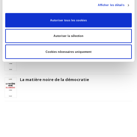
Le clivage droite gauche
Afficher les détails
Autoriser tous les cookies
La question du référendum
Autoriser la sélection
Cookies nécessaires uniquement
Le Paradoxe du macronisme
La matière noire de la démocratie