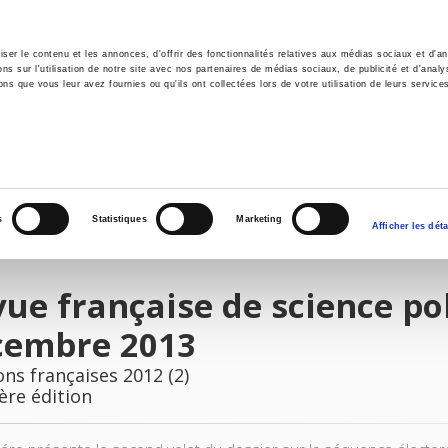
er le contenu et les annonces, d'offrir des fonctionnalités relatives aux médias sociaux et d'ana
 sur l'utilisation de notre site avec nos partenaires de médias sociaux, de publicité et d'analy
ns que vous leur avez fournies ou qu'ils ont collectées lors de votre utilisation de leurs service
il
Environnement
Histoire
International
s
Statistiques
Marketing
Afficher les déta
ue française de science pol
cembre 2013
ons françaises 2012 (2)
ère édition