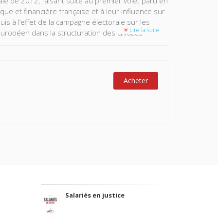
e de 2012, faisant suite au premier volet paru en
ique et financière française et à leur influence sur
is à l’effet de la campagne électorale sur les
Lire la suite
européen dans la structuration des clivages
gislatives.
ce sur l’espace partisan marocain. Sa riche
torales.
Acheter
Salariés en justice