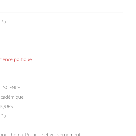
 Po
cience politique
L SCIENCE
 académique
TIQUES
 Po
tique Thema: Politique et gouvernement