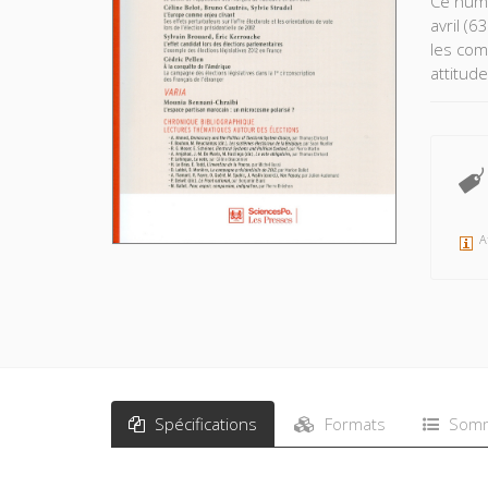
Ce numé
avril (6
les com
attitud
partisa
Ce numé
Chroniq
A
Spécifications
Formats
Somm