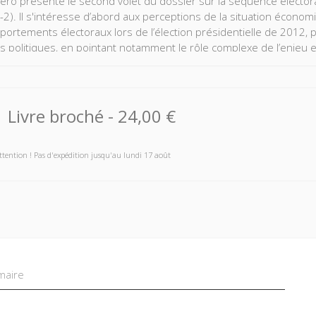
ro présente le second volet du dossier sur la séquence électoral
3-2). Il s'intéresse d’abord aux perceptions de la situation économ
portements électoraux lors de l’élection présidentielle de 2012, pu
es politiques, en pointant notamment le rôle complexe de l’enjeu 
ns en France. Deux articles sont ensuite consacrés aux élections lé
ro publie aussi les résultats d’une enquête importante et novatri
ue bibliographique accorde une place de choix aux questions élec
Livre broché
-
24,00 €
ttention ! Pas d'expédition jusqu'au lundi 17 août
aire