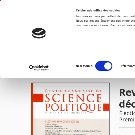
Ce site web utilise des cookies
Les cookies nous permettent de personnalis
Nous partageons également des informations
combiner celles-ci avec d'autres informatio
Accue
Revue française de science politique 63-6, décembre 2013
Accueil
Sélection
Nécessaires
Préférence
du
IMAGES
consentement
Rev
dé
Électi
Premi