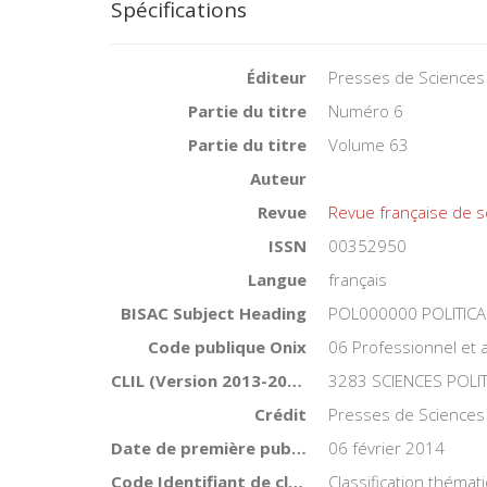
Spécifications
Éditeur
Presses de Sciences
Partie du titre
Numéro 6
Partie du titre
Volume 63
Auteur
Revue
Revue française de s
ISSN
00352950
Langue
français
BISAC Subject Heading
POL000000 POLITICA
Code publique Onix
06 Professionnel et
CLIL (Version 2013-2019 )
3283 SCIENCES POLI
Crédit
Presses de Sciences
Date de première publication du titre
06 février 2014
Code Identifiant de classement sujet
Classification théma