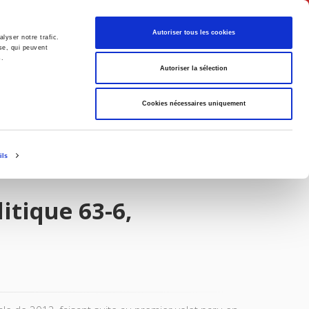
Français
Autoriser tous les cookies
lyser notre trafic.
se, qui peuvent
s.
Politique
Société
Autoriser la sélection
Cookies nécessaires uniquement
ils
itique 63-6,