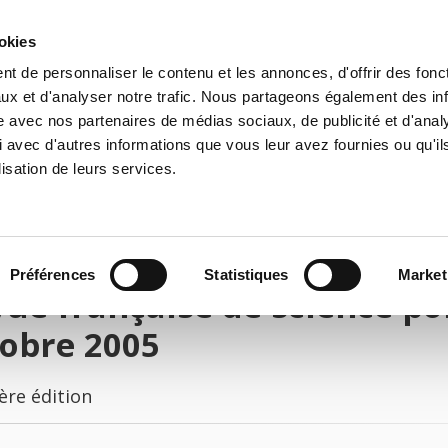
ookies
t de personnaliser le contenu et les annonces, d'offrir des fonct
il
Environnement
Histoire
International
ux et d'analyser notre trafic. Nous partageons également des in
site avec nos partenaires de médias sociaux, de publicité et d'anal
 avec d'autres informations que vous leur avez fournies ou qu'il
lisation de leurs services.
Préférences
Statistiques
Market
ue française de science poli
obre 2005
ère édition