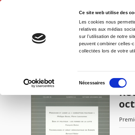
Ce site web utilise des c
Les cookies nous permetten
Accue
relatives aux médias socia
sur l'utilisation de notre 
peuvent combiner celles-ci
Revue française de science politique 55 - 5/6, octobre 2005
Accueil
collectées lors de votre uti
IMAGES
Sélection
Nécessaires
du
Rev
consentement
oct
Premi