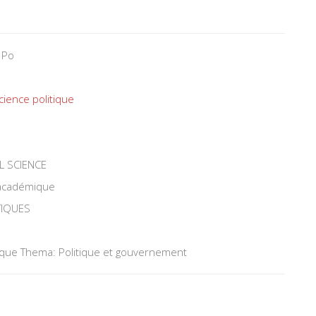
 Po
cience politique
L SCIENCE
 académique
TIQUES
tique Thema: Politique et gouvernement