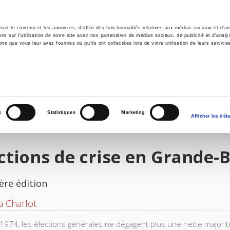
er le contenu et les annonces, d'offrir des fonctionnalités relatives aux médias sociaux et d'ana
 sur l'utilisation de notre site avec nos partenaires de médias sociaux, de publicité et d'analy
ns que vous leur avez fournies ou qu'ils ont collectées lors de votre utilisation de leurs service
il
Environnement
Histoire
International
s
Statistiques
Marketing
Afficher les déta
ctions de crise en Grande-
ère édition
 Charlot
1974, les élections générales ne dégagent plus une nette major