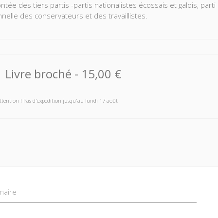
ntée des tiers partis -partis nationalistes écossais et galois, part
nnelle des conservateurs et des travaillistes.
 direction de Monica Charlot, une équipe de spécialistes étudie le
eur de la crise politique britannique à travers ces élections de 
rat britannique, l'évolution du personnel parlemantaire des trois p
ns typiques de la presse d'Outre-Manche qui sont passés au crible 
Livre broché
-
15,00 €
ttention ! Pas d'expédition jusqu'au lundi 17 août
aire