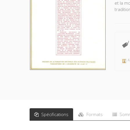
et la mo
traditio
Sous la
profond
l'électo
réactio
A
Spécifications
Formats
Somm