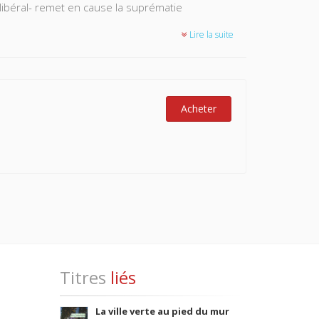
i libéral- remet en cause la suprématie
Lire la suite
s manifestations et tente d'apprécier la
crise. Ce sont les changements sociologiques dans
rincipaux partis, le drame irlandais et quelques
de l'analyse scientifique.
Acheter
Titres
liés
La ville verte au pied du mur