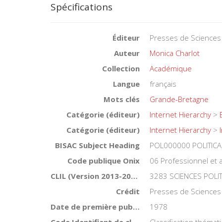
Spécifications
Éditeur
Presses de Sciences
Auteur
Monica Charlot
Collection
Académique
Langue
français
Mots clés
Grande-Bretagne
Catégorie (éditeur)
Internet Hierarchy
>
Catégorie (éditeur)
Internet Hierarchy
>
BISAC Subject Heading
POL000000 POLITICA
Code publique Onix
06 Professionnel et
CLIL (Version 2013-2019 )
3283 SCIENCES POLI
Crédit
Presses de Sciences
Date de première publication du titre
1978
Code Identifiant de classement sujet
Classification théma