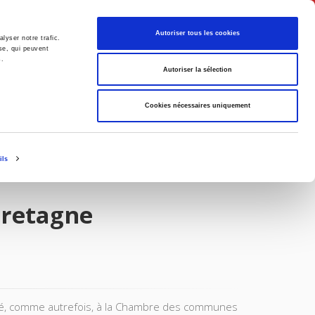
Français
Autoriser tous les cookies
lyser notre trafic.
se, qui peuvent
s.
Politique
Société
Autoriser la sélection
Cookies nécessaires uniquement
ils
Bretagne
ité, comme autrefois, à la Chambre des communes