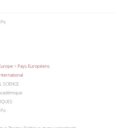
 Po
Europe
>
Pays Européens
International
L SCIENCE
 académique
TIQUES
 Po
tique Thema: Politique et gouvernement