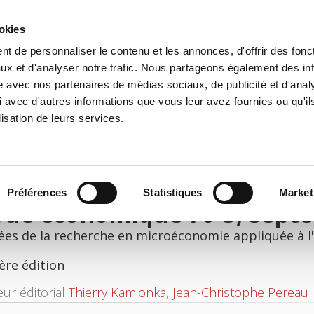
ookies
t de personnaliser le contenu et les annonces, d'offrir des fonct
il
Environnement
Histoire
International
ux et d'analyser notre trafic. Nous partageons également des in
site avec nos partenaires de médias sociaux, de publicité et d'anal
 avec d'autres informations que vous leur avez fournies ou qu'il
lisation de leurs services.
Préférences
Statistiques
Market
vue économique 70-5, sept
ées de la recherche en microéconomie appliquée à l
ère édition
eur éditorial
Thierry Kamionka
,
Jean-Christophe Pereau