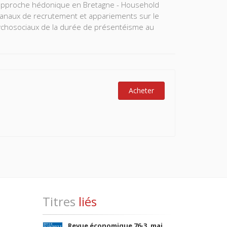
l'approche hédonique en Bretagne - Household
 Canaux de recrutement et appariements sur le
sychosociaux de la durée de présentéisme au
Acheter
Titres
liés
Revue économique 76-3, mai