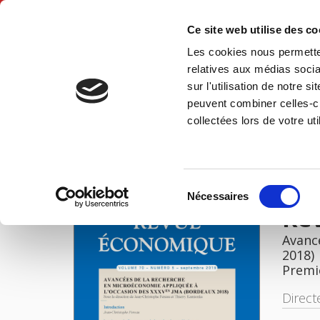
Ce site web utilise des c
Les cookies nous permetten
Accue
relatives aux médias socia
sur l'utilisation de notre 
peuvent combiner celles-ci
Revue économique 70-5, septembre 2019
Accueil
collectées lors de votre uti
IMAGES
Sélection
Nécessaires
du
Re
consentement
Avanc
2018)
Premi
Direct