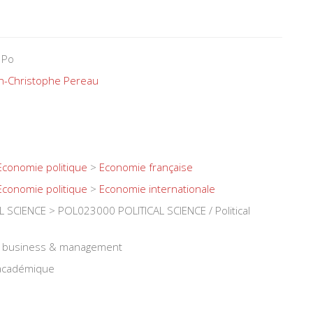
 Po
n-Christophe Pereau
Economie politique
>
Economie française
Economie politique
>
Economie internationale
 SCIENCE > POL023000 POLITICAL SCIENCE / Political
e, business & management
 académique