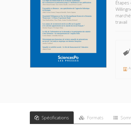
Étapes 
Willing
marché 
travail
A
Spécifications
Formats
Somm