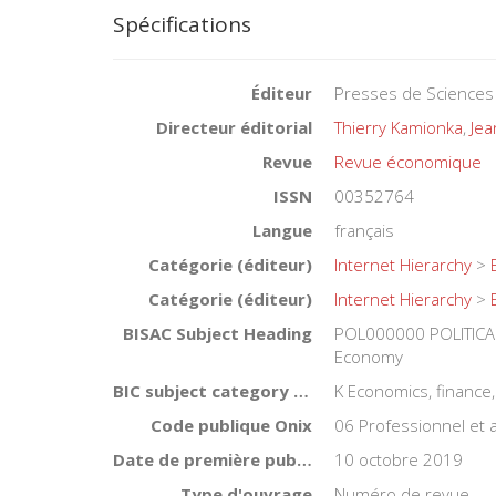
Spécifications
Éditeur
Presses de Sciences
Directeur éditorial
Thierry Kamionka
,
Jea
Revue
Revue économique
ISSN
00352764
Langue
français
Catégorie (éditeur)
Internet Hierarchy
>
Catégorie (éditeur)
Internet Hierarchy
>
BISAC Subject Heading
POL000000 POLITICAL
Economy
BIC subject category (UK)
K Economics, financ
Code publique Onix
06 Professionnel et
Date de première publication du titre
10 octobre 2019
Type d'ouvrage
Numéro de revue