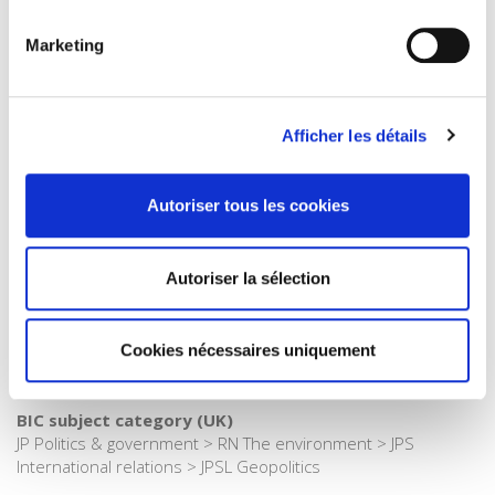
Internet Hierarchy
>
Géopolitique
>
Gouvernance mondiale
Marketing
Catégorie (éditeur)
Internet Hierarchy
>
Géopolitique
>
Mondialisation
Catégorie (éditeur)
Internet Hierarchy
>
Géopolitique
>
Relations internationales
Afficher les détails
Catégorie (éditeur)
Internet Hierarchy
>
Développement durable
Autoriser tous les cookies
Catégorie (éditeur)
Internet Hierarchy
>
Géopolitique
Autoriser la sélection
Catégorie (éditeur)
Internet Hierarchy
>
International
BISAC Subject Heading
Cookies nécessaires uniquement
POL000000 POLITICAL SCIENCE > POL011000 POLITICAL
SCIENCE / International Relations
BIC subject category (UK)
JP Politics & government > RN The environment > JPS
International relations > JPSL Geopolitics