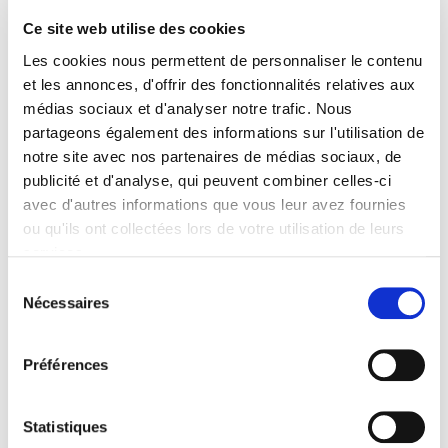
Ce site web utilise des cookies
Spécifications
Les cookies nous permettent de personnaliser le contenu
et les annonces, d'offrir des fonctionnalités relatives aux
médias sociaux et d'analyser notre trafic. Nous
Éditeur
Presses de Sciences Po
partageons également des informations sur l'utilisation de
notre site avec nos partenaires de médias sociaux, de
Édition
publicité et d'analyse, qui peuvent combiner celles-ci
2
avec d'autres informations que vous leur avez fournies
Auteur
ou qu'ils ont collectées lors de votre utilisation de leurs
Pierre Blanc
services.
Collection
Sélection
Essai
Nécessaires
du
Langue
consentement
français
Préférences
Catégorie (éditeur)
Internet Hierarchy
>
Géopolitique
>
Developpement /
durable
Statistiques
Catégorie (éditeur)