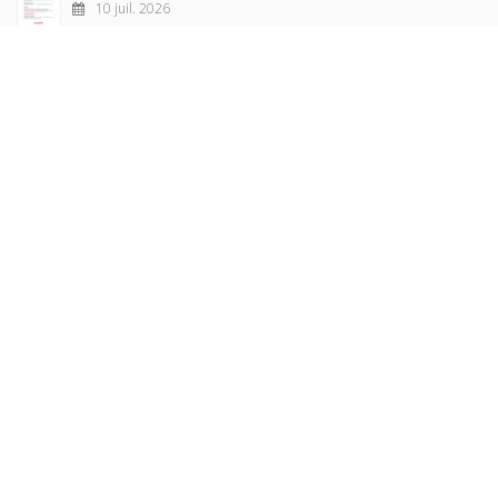
10 juil. 2026
Revue française de sociologie 66 3/4, juillet-décembre
2026
7 juil. 2026
Sociétés contemporaines 139, 2025
6 juil. 2026
Raisons politiques 102, mai 2026
23 juin 2026
plus de titres
Rechercher
AUTEURS