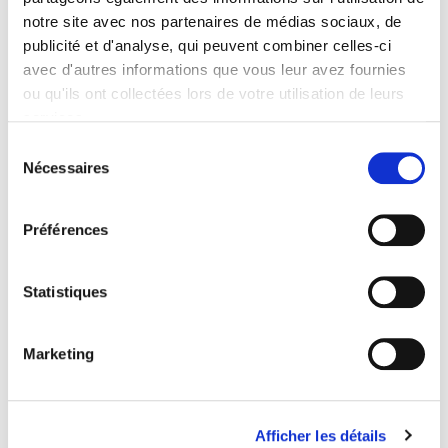
Formats
notre site avec nos partenaires de médias sociaux, de
publicité et d'analyse, qui peuvent combiner celles-ci
Sommaire
avec d'autres informations que vous leur avez fournies
ou qu'ils ont collectées lors de votre utilisation de leurs
services.
Spécifications
Sélection
Nécessaires
du
Éditeur
consentement
Presses de Sciences Po
Préférences
Auteur
Revue
Le Mouvement Social
Statistiques
Langue
français
Marketing
Catégorie (éditeur)
Internet Hierarchy
>
Domaine histoire
>
Histoire économique
et sociale
Afficher les détails