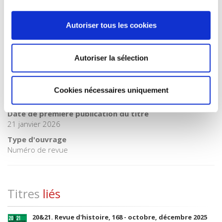
Catégorie (éditeur)
Internet Hierarchy
>
Histoire
Autoriser tous les cookies
BISAC Subject Heading
HIS000000 HISTORY > HIS054000 HISTORY / Social History >
HIS037070 HISTORY / Modern / 20th Century
Autoriser la sélection
BIC subject category (UK)
HB History > HBLW 20th century history: c 1900 to c 2000
Code publique Onix
Cookies nécessaires uniquement
06 Professionnel et académique
Date de première publication du titre
21 janvier 2026
Type d'ouvrage
Numéro de revue
Titres
liés
20&21. Revue d'histoire, 168 - octobre, décembre 2025