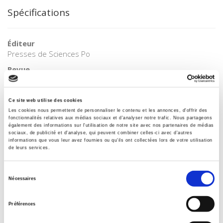
Spécifications
Éditeur
Presses de Sciences Po
Revue
20 & 21. Revue d'histoire
ISSN
Ce site web utilise des cookies
02941759
Les cookies nous permettent de personnaliser le contenu et les annonces, d'offrir des
fonctionnalités relatives aux médias sociaux et d'analyser notre trafic. Nous partageons
Langue
également des informations sur l'utilisation de notre site avec nos partenaires de médias
français
sociaux, de publicité et d'analyse, qui peuvent combiner celles-ci avec d'autres
informations que vous leur avez fournies ou qu'ils ont collectées lors de votre utilisation
BISAC Subject Heading
de leurs services.
POL000000 POLITICAL SCIENCE
Code publique Onix
Sélection
Nécessaires
06 Professionnel et académique
du
consentement
Date de première publication du titre
Préférences
01 avril 1986