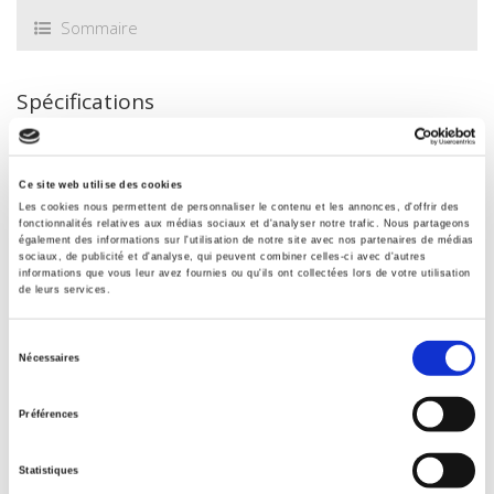
Sommaire
Spécifications
Éditeur
Ce site web utilise des cookies
Presses de Sciences Po
Les cookies nous permettent de personnaliser le contenu et les annonces, d'offrir des
Auteur
fonctionnalités relatives aux médias sociaux et d'analyser notre trafic. Nous partageons
également des informations sur l'utilisation de notre site avec nos partenaires de médias
Sylviane de Saint Seine
sociaux, de publicité et d'analyse, qui peuvent combiner celles-ci avec d'autres
informations que vous leur avez fournies ou qu'ils ont collectées lors de votre utilisation
Collection
de leurs services.
Académique
Langue
Sélection
Nécessaires
français
du
Catégorie (éditeur)
consentement
Préférences
Internet Hierarchy
>
Economie politique
>
Banque - Bourse -
monnaie
Statistiques
Catégorie (éditeur)