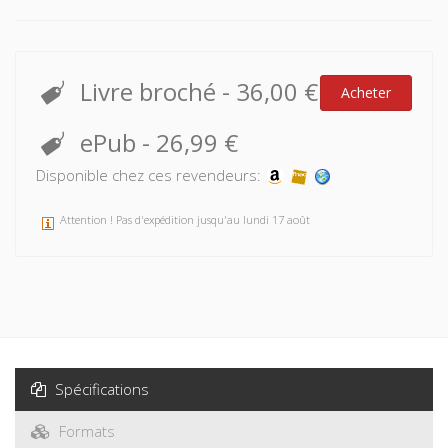
Livre broché
-
36,00 €
Acheter
ePub
-
26,99 €
Disponible chez ces revendeurs:
Attention ! Pas d'expédition jusqu'au lundi 17 août
Spécifications
Formats