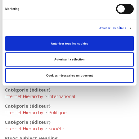
Internet Hierarchy
>
Domaine histoire
>
Histoire économique
et sociale
Marketing
Catégorie (éditeur)
Internet Hierarchy
>
Domaine histoire
>
Mission historique
Afficher les détails
de la Banque de France
Catégorie (éditeur)
Autoriser tous les cookies
Internet Hierarchy
>
Economie politique
Catégorie (éditeur)
Autoriser la sélection
Internet Hierarchy
>
Europe
Catégorie (éditeur)
Cookies nécessaires uniquement
Internet Hierarchy
>
Histoire
Catégorie (éditeur)
Internet Hierarchy
>
International
Catégorie (éditeur)
Internet Hierarchy
>
Politique
Catégorie (éditeur)
Internet Hierarchy
>
Société
BISAC Subject Heading