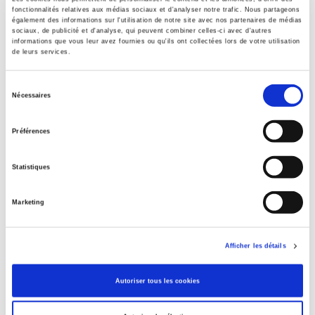
Sommaire
fonctionnalités relatives aux médias sociaux et d'analyser notre trafic. Nous partageons
également des informations sur l'utilisation de notre site avec nos partenaires de médias
sociaux, de publicité et d'analyse, qui peuvent combiner celles-ci avec d'autres
informations que vous leur avez fournies ou qu'ils ont collectées lors de votre utilisation
Spécifications
de leurs services.
Sélection
Nécessaires
Éditeur
du
Presses de Sciences Po
consentement
Préférences
Directeur éditorial
Amélie Bescont
,
Lucile Richard
Statistiques
Revue
Raisons politiques
Marketing
ISSN
12911941
Langue
Afficher les détails
français
Catégorie (éditeur)
Autoriser tous les cookies
Internet Hierarchy
>
Sociologie
>
Étude de genre