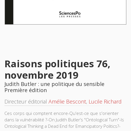
Raisons politiques 76,
novembre 2019
Judith Butler : une politique du sensible
Première édition
Directeur éditorial
Amélie Bescont
,
Lucile Richard
Ces corps qui comptent encore-Qu'est-ce que s'orienter
dans la vulnérabilité ?-On Judith Butler’s "Ontological Turn"-Is
Ontological Thinking a Dead End for Emancipatory Politics?-