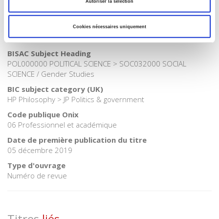
Catégorie (éditeur)
Autoriser la sélection
Internet Hierarchy
>
Science politique
>
Théorie politique
Catégorie (éditeur)
Cookies nécessaires uniquement
Internet Hierarchy
>
Science politique
BISAC Subject Heading
POL000000 POLITICAL SCIENCE > SOC032000 SOCIAL
SCIENCE / Gender Studies
BIC subject category (UK)
HP Philosophy > JP Politics & government
Code publique Onix
06 Professionnel et académique
Date de première publication du titre
05 décembre 2019
Type d'ouvrage
Numéro de revue
Titres
liés