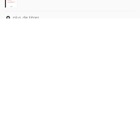
plus de titres
Rechercher
AUTEURS
COLLECTIONS
DOMAINES
REVUES
Copyright © 2026, Presses de Sciences Po. Powered by