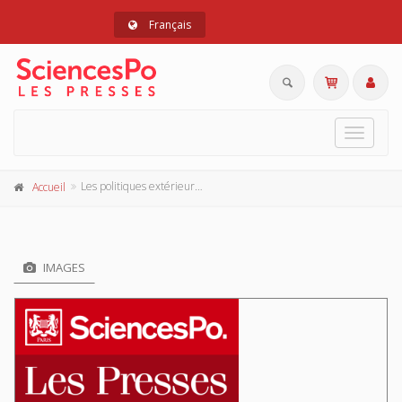
Français
Toggle
navigat
Les politiques extérieures européennes dans la crise
Accueil
IMAGES