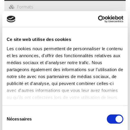
Formats
Spécifications
Ce site web utilise des cookies
Éditeur
Les cookies nous permettent de personnaliser le contenu
Presses de Sciences Po
et les annonces, d'offrir des fonctionnalités relatives aux
Auteur
médias sociaux et d'analyser notre trafic. Nous
Alfred Grosser
partageons également des informations sur l'utilisation de
Collection
notre site avec nos partenaires de médias sociaux, de
Académique
publicité et d'analyse, qui peuvent combiner celles-ci
Langue
avec d'autres informations que vous leur avez fournies
français
ou qu'ils ont collectées lors de votre utilisation de leurs
BISAC Subject Heading
services.
POL000000 POLITICAL SCIENCE
Sélection
Nécessaires
Code publique Onix
du
06 Professionnel et académique
consentement