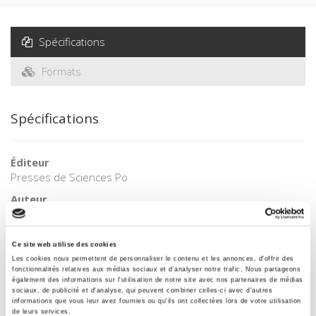
Spécifications
Formats
Spécifications
Éditeur
Presses de Sciences Po
Auteur
Christiane Marie
Collection
Ce site web utilise des cookies
Académique
Les cookies nous permettent de personnaliser le contenu et les annonces, d'offrir des
Langue
fonctionnalités relatives aux médias sociaux et d'analyser notre trafic. Nous partageons
également des informations sur l'utilisation de notre site avec nos partenaires de médias
français
sociaux, de publicité et d'analyse, qui peuvent combiner celles-ci avec d'autres
informations que vous leur avez fournies ou qu'ils ont collectées lors de votre utilisation
Mots clés
de leurs services.