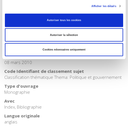
POL000000 POLITICAL SCIENCE
Afficher les détails
BIC subject category (UK)
H Humanities
Autoriser tous les cookies
Code publique Onix
06 Professionnel et académique
Autoriser la sélection
CLIL (Version 2013-2019 )
3283 SCIENCES POLITIQUES
Cookies nécessaires uniquement
Date de première publication du titre
08 mars 2010
Code Identifiant de classement sujet
Classification thématique Thema: Politique et gouvernement
Type d'ouvrage
Monographie
Avec
Index, Bibliographie
Langue originale
anglais