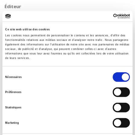
Éditeur
Presses de Sciences Po
Auteur
Philippe Urfalino
,
Martha Zuber
Ce site web utilise des cookies
Les cookies nous permettent de personnaliser le contenu et les annonces, d'offrir des
Collection
fonctionnalités relatives aux médias sociaux et d'analyser notre trafic. Nous partageons
Académique
également des informations sur l'utilisation de notre site avec nos partenaires de médias
sociaux, de publicité et d'analyse, qui peuvent combiner celles-ci avec d'autres
Langue
informations que vous leur avez fournies ou qu'ils ont collectées lors de votre utilisation
de leurs services.
français
Mots clés
Sélection
20e siècle
,
Medias
,
Politique culturelle
Nécessaires
du
Catégorie (éditeur)
consentement
Internet Hierarchy
>
Science politique
>
Théorie politique
Préférences
Catégorie (éditeur)
Internet Hierarchy
>
Politique
Statistiques
Catégorie (éditeur)
Internet Hierarchy
>
Science politique
Marketing
BISAC Subject Heading