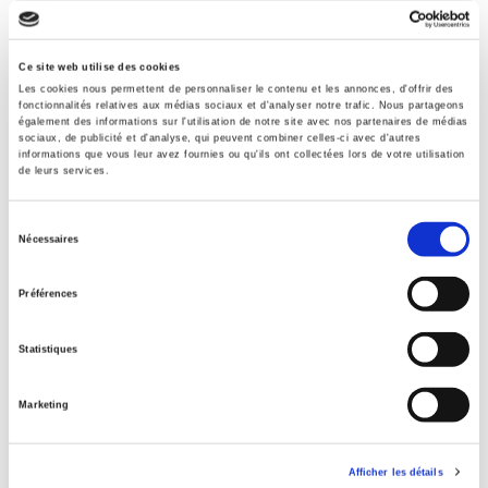
Sommaire
Ce site web utilise des cookies
Spécifications
Les cookies nous permettent de personnaliser le contenu et les annonces, d'offrir des
fonctionnalités relatives aux médias sociaux et d'analyser notre trafic. Nous partageons
également des informations sur l'utilisation de notre site avec nos partenaires de médias
sociaux, de publicité et d'analyse, qui peuvent combiner celles-ci avec d'autres
Éditeur
informations que vous leur avez fournies ou qu'ils ont collectées lors de votre utilisation
de leurs services.
Presses de Sciences Po
Directeur éditorial
Sélection
Pierre Morin
Nécessaires
du
Revue
consentement
Revue économique
Préférences
ISSN
00352764
Statistiques
Langue
français
Marketing
Catégorie (éditeur)
Internet Hierarchy
>
Economie politique
>
Economie
Afficher les détails
française