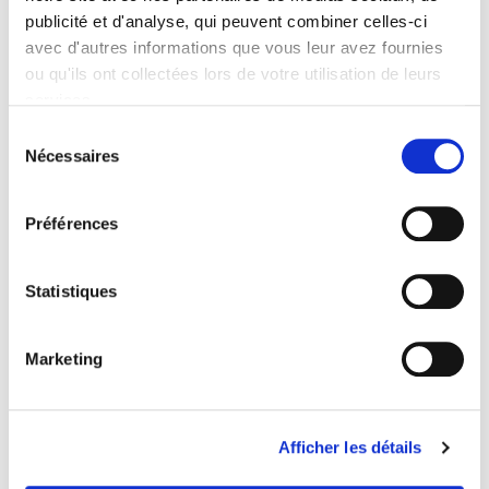
Auteur
publicité et d'analyse, qui peuvent combiner celles-ci
Hélène Delorme
avec d'autres informations que vous leur avez fournies
Collection
ou qu'ils ont collectées lors de votre utilisation de leurs
Académique
services.
Langue
Sélection
français
Nécessaires
du
Mots clés
consentement
Politique agricole
,
Politique économique
Préférences
Catégorie (éditeur)
Internet Hierarchy
>
Europe
>
Politiques européennes
Statistiques
Catégorie (éditeur)
Internet Hierarchy
>
International
Catégorie (éditeur)
Marketing
Internet Hierarchy
>
Politique
BISAC Subject Heading
POL000000 POLITICAL SCIENCE
Afficher les détails
Code publique Onix
06 Professionnel et académique