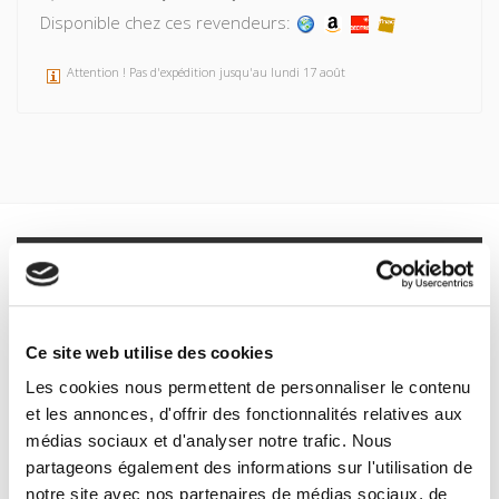
Disponible chez ces revendeurs:
Attention ! Pas d'expédition jusqu'au lundi 17 août
Spécifications
Formats
Ce site web utilise des cookies
Spécifications
Les cookies nous permettent de personnaliser le contenu
et les annonces, d'offrir des fonctionnalités relatives aux
médias sociaux et d'analyser notre trafic. Nous
Éditeur
partageons également des informations sur l'utilisation de
Presses de Sciences Po
notre site avec nos partenaires de médias sociaux, de