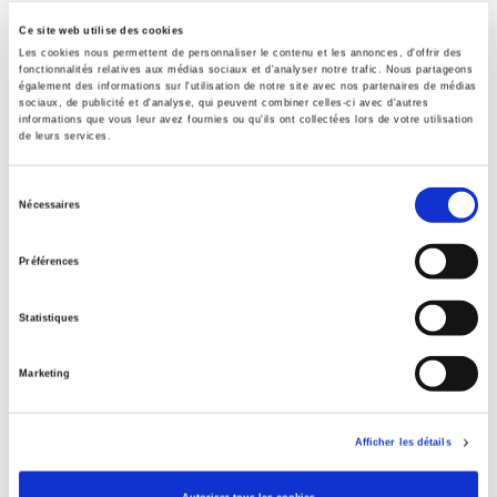
Spécifications
Ce site web utilise des cookies
Les cookies nous permettent de personnaliser le contenu et les annonces, d'offrir des
Formats
fonctionnalités relatives aux médias sociaux et d'analyser notre trafic. Nous partageons
également des informations sur l'utilisation de notre site avec nos partenaires de médias
sociaux, de publicité et d'analyse, qui peuvent combiner celles-ci avec d'autres
Sommaire
informations que vous leur avez fournies ou qu'ils ont collectées lors de votre utilisation
de leurs services.
Spécifications
Sélection
Nécessaires
du
consentement
Éditeur
Préférences
Presses de Sciences Po
Auteur
Statistiques
Revue
Le Mouvement Social
Marketing
Langue
français
Afficher les détails
Catégorie (éditeur)
Internet Hierarchy
>
Domaine histoire
>
Histoire économique