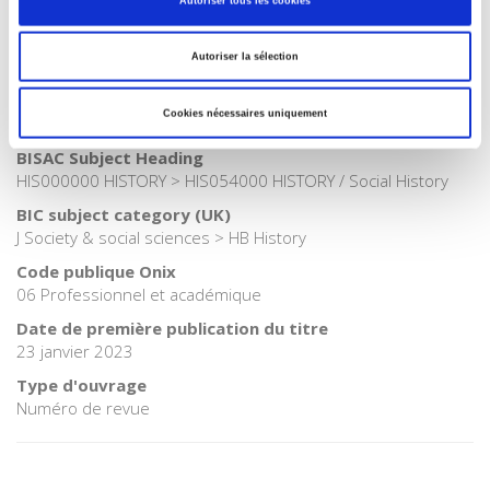
Autoriser tous les cookies
et sociale
Catégorie (éditeur)
Autoriser la sélection
Internet Hierarchy
>
Histoire
Catégorie (éditeur)
Cookies nécessaires uniquement
Internet Hierarchy
>
Sociologie
BISAC Subject Heading
HIS000000 HISTORY > HIS054000 HISTORY / Social History
BIC subject category (UK)
J Society & social sciences > HB History
Code publique Onix
06 Professionnel et académique
Date de première publication du titre
23 janvier 2023
Type d'ouvrage
Numéro de revue