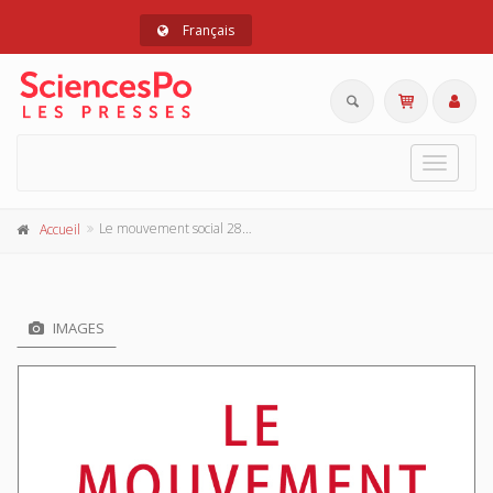
Français
Toggle
navigat
Le mouvement social 280, juillet-septembre 2022
Accueil
IMAGES