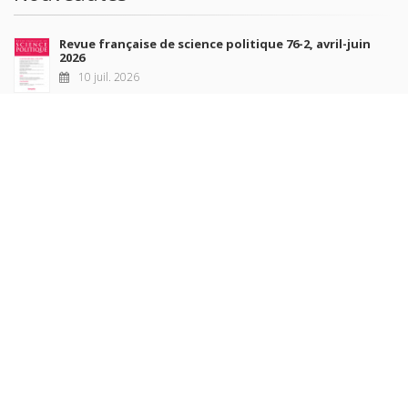
Revue française de science politique 76-2, avril-juin
2026
10 juil. 2026
Revue française de sociologie 66 3/4, juillet-décembre
2026
7 juil. 2026
Sociétés contemporaines 139, 2025
6 juil. 2026
Raisons politiques 102, mai 2026
23 juin 2026
plus de titres
Rechercher