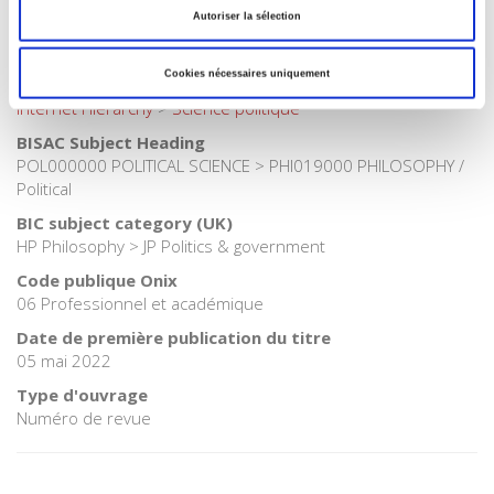
Autoriser la sélection
Catégorie (éditeur)
Internet Hierarchy
>
Politique
Cookies nécessaires uniquement
Catégorie (éditeur)
Internet Hierarchy
>
Science politique
BISAC Subject Heading
POL000000 POLITICAL SCIENCE > PHI019000 PHILOSOPHY /
Political
BIC subject category (UK)
HP Philosophy > JP Politics & government
Code publique Onix
06 Professionnel et académique
Date de première publication du titre
05 mai 2022
Type d'ouvrage
Numéro de revue