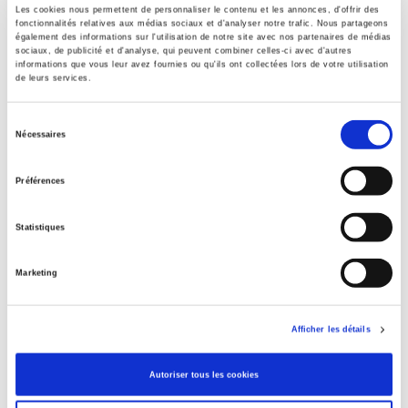
Les cookies nous permettent de personnaliser le contenu et les annonces, d'offrir des
fonctionnalités relatives aux médias sociaux et d'analyser notre trafic. Nous partageons
Sommaire
également des informations sur l'utilisation de notre site avec nos partenaires de médias
sociaux, de publicité et d'analyse, qui peuvent combiner celles-ci avec d'autres
informations que vous leur avez fournies ou qu'ils ont collectées lors de votre utilisation
de leurs services.
Spécifications
Sélection
Nécessaires
Éditeur
du
Presses de Sciences Po
consentement
Préférences
Directeur éditorial
Julien Ancelin
,
Amélie Férey
Statistiques
Revue
Raisons politiques
Marketing
ISSN
12911941
Afficher les détails
Langue
français
Autoriser tous les cookies
Catégorie (éditeur)
Internet Hierarchy
>
Science politique
>
Théorie politique