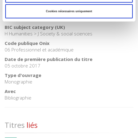
Internet Hierarchy
>
Société
BISAC Subject Heading
Cookies nécessaires uniquement
SOC010000 SOCIAL SCIENCE / Feminism & Feminist Theory
BIC subject category (UK)
H Humanities > J Society & social sciences
Code publique Onix
06 Professionnel et académique
Date de première publication du titre
05 octobre 2017
Type d'ouvrage
Monographie
Avec
Bibliographie
Titres
liés