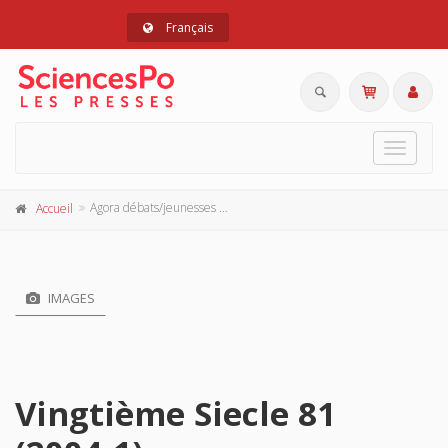
Français
Toggle
navigat
Agora débats/jeunesses 80, 2018-3
Accueil
IMAGES
Vingtième Siecle 81