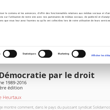
er le contenu et les annonces, d'offrir des fonctionnalités relatives aux médias sociaux et d'ana
 sur l'utilisation de notre site avec nos partenaires de médias sociaux, de publicité et d'analy
ns que vous leur avez fournies ou qu'ils ont collectées lors de votre utilisation de leurs service
il
Environnement
Histoire
International
s
Statistiques
Marketing
Afficher les déta
Démocratie par le droit
ne 1989-2016
ère édition
e Heurtaux
ge montre comment, dans le pays du puissant syndicat Solidarnos