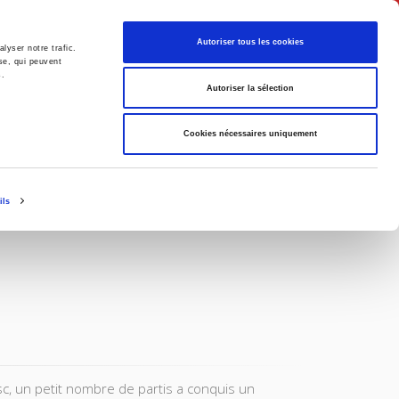
Français
Autoriser tous les cookies
lyser notre trafic.
se, qui peuvent
s.
Politique
Société
Autoriser la sélection
Cookies nécessaires uniquement
ils
c, un petit nombre de partis a conquis un