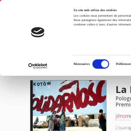
Ce site web utilise des cookies
Les cookies nous permettent de personnalis
Nous partageons également des informations
combiner celles-ci avec d'autres informatio
Accue
La Démocratie par le droit
Accueil
Sélection
Nécessaires
Préférence
du
IMAGES
consentement
La 
Polog
Premi
Jérom
L'ouvra