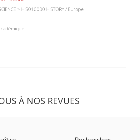
CIENCE > HIS010000 HISTORY / Europe
 académique
OUS À NOS REVUES
aître
Rechercher