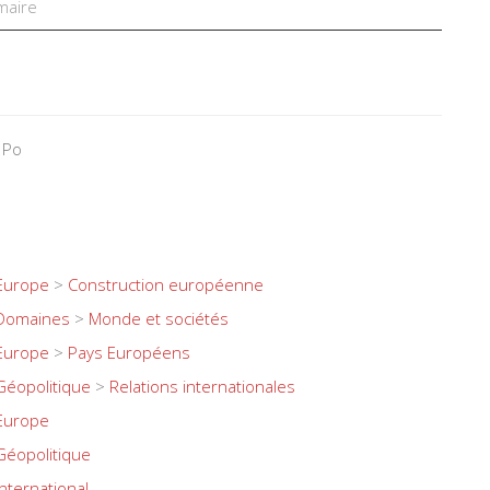
aire
 Po
Europe
>
Construction européenne
Domaines
>
Monde et sociétés
Europe
>
Pays Européens
Géopolitique
>
Relations internationales
Europe
Géopolitique
International