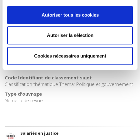
POL000000 POLITICAL SCIENCE
Code publique Onix
Autoriser tous les cookies
06 Professionnel et académique
CLIL (Version 2013-2019 )
3283 SCIENCES POLITIQUES
Autoriser la sélection
Crédit
Presses de Sciences Po
Cookies nécessaires uniquement
Date de première publication du titre
20 décembre 2013
Code Identifiant de classement sujet
Classification thématique Thema: Politique et gouvernement
Type d'ouvrage
Numéro de revue
Salariés en justice