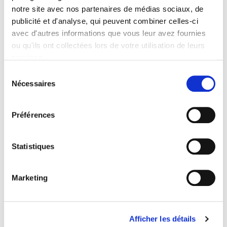
textes qui démontrent comment et pourquoi ces études
Sommaire
notre site avec nos partenaires de médias sociaux, de
foucaldiennes d’un néolibéralisme pourtant historiquement
publicité et d'analyse, qui peuvent combiner celles-ci
daté permettent de ressaisir la singularité de notre actualité.
avec d'autres informations que vous leur avez fournies
Spécifications
ou qu'ils ont collectées lors de votre utilisation de leurs
services.
Éditeur
Sélection
Nécessaires
Presses de Sciences Po
du
consentement
Partie du titre
Numéro 52
Préférences
Auteur
Revue
Statistiques
Raisons politiques
ISSN
Marketing
12911941
Langue
français
Afficher les détails
BISAC Subject Heading