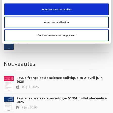
MON COMPTE
Autoriser tous les cookies
À paraître
Autoriser la sélection
Cookies nécessaires uniquement
La France et l'Union européenne
4 sept. 2026
Nouveautés
Revue française de science politique 76-2, avril-juin
2026
10 juil. 2026
Revue française de sociologie 66 3/4, juillet-décembre
2026
7 juil. 2026