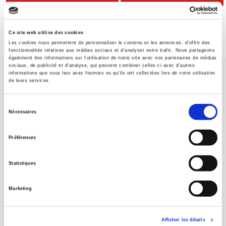
Ce site web utilise des cookies
Les cookies nous permettent de personnaliser le contenu et les annonces, d'offrir des
fonctionnalités relatives aux médias sociaux et d'analyser notre trafic. Nous partageons
également des informations sur l'utilisation de notre site avec nos partenaires de médias
sociaux, de publicité et d'analyse, qui peuvent combiner celles-ci avec d'autres
informations que vous leur avez fournies ou qu'ils ont collectées lors de votre utilisation
de leurs services.
Sélection
Nécessaires
du
Maison d'édition dédiée aux sciences humaines et sociales, les
Presses de Sciences Po participent depuis leur création en 1976
consentement
Préférences
à la transmission des savoirs et des idées
continuer
Statistiques
CONTACTS
FOREIGN RIGHTS
Marketing
POUR LES LIBRAIRES
CONDITIONS GÉNÉRALES
Afficher les détails