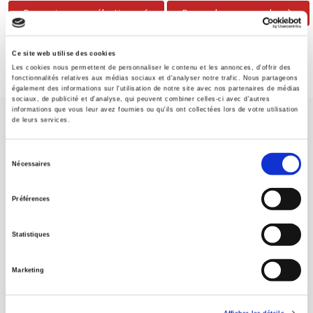
Poursuivre ma sélection
Passer la commande
Ce site web utilise des cookies
Les cookies nous permettent de personnaliser le contenu et les annonces, d'offrir des
fonctionnalités relatives aux médias sociaux et d'analyser notre trafic. Nous partageons
également des informations sur l'utilisation de notre site avec nos partenaires de médias
sociaux, de publicité et d'analyse, qui peuvent combiner celles-ci avec d'autres
informations que vous leur avez fournies ou qu'ils ont collectées lors de votre utilisation
de leurs services.
Sélection
Nécessaires
du
Maison d'édition dédiée aux sciences humaines et sociales, les
consentement
Presses de Sciences Po participent depuis leur création en 1976
Préférences
à la transmission des savoirs et des idées
continuer
Statistiques
CONTACTS
Marketing
FOREIGN RIGHTS
POUR LES LIBRAIRES