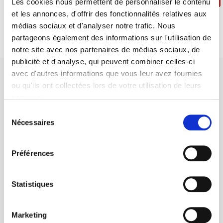
Les cookies nous permettent de personnaliser le contenu
et les annonces, d'offrir des fonctionnalités relatives aux
médias sociaux et d'analyser notre trafic. Nous
partageons également des informations sur l'utilisation de
notre site avec nos partenaires de médias sociaux, de
publicité et d'analyse, qui peuvent combiner celles-ci
avec d'autres informations que vous leur avez fournies
ou qu'ils ont collectées lors de votre utilisation de leurs
services.
Sélection
Maison d'édition dédiée aux sciences humaines et sociales, les
Nécessaires
du
Presses de Sciences Po participent depuis leur création en 1976
consentement
à la transmission des savoirs et des idées
continuer
Préférences
CONTACTS
Statistiques
FOREIGN RIGHTS
POUR LES LIBRAIRES
Marketing
CONDITIONS GÉNÉRALES