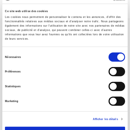
Ce site web utilise des cookies
Les cookies nous permettent de personnaliser le contenu et les annonces, d'offrir des
fonctionnalités relatives aux médias sociaux et d'analyser notre trafic. Nous partageons
également des informations sur l'utilisation de notre site avec nos partenaires de médias
sociaux, de publicité et d'analyse, qui peuvent combiner celles-ci avec d'autres
informations que vous leur avez fournies ou qu'ils ont collectées lors de votre utilisation
de leurs services.
Sélection
Maison d'édition dédiée aux sciences humaines et sociales, les
Nécessaires
Presses de Sciences Po participent depuis leur création en 1976
du
à la transmission des savoirs et des idées
continuer
consentement
Préférences
CONTACTS
Statistiques
FOREIGN RIGHTS
Marketing
POUR LES LIBRAIRES
CONDITIONS GÉNÉRALES
Afficher les détails
MON COMPTE