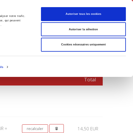
Français
Autoriser tous les cookies
lyser notre trafic.
se, qui peuvent
s.
Politique
Société
Autoriser la sélection
Cookies nécessaires uniquement
ils
Total
UR =
14,50 EUR