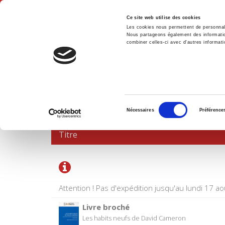
Ce site web utilise des cookies
Les cookies nous permettent de personnalis
Nous partageons également des informations
combiner celles-ci avec d'autres informatio
Accue
PANIER D'ACHATS
Sélection
Nécessaires
Préférence
du
consentement
Titre
Attention ! Pas d'expédition jusqu'au lundi 17 ao
Livre broché
Les habits neufs de David Cameron