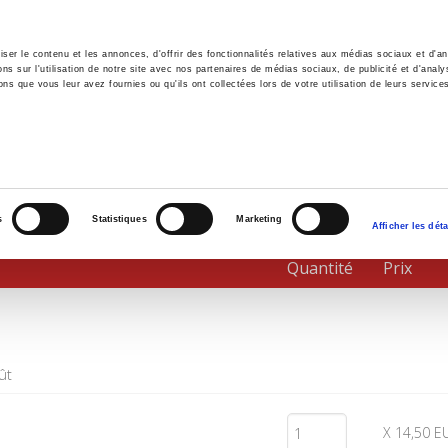
er le contenu et les annonces, d'offrir des fonctionnalités relatives aux médias sociaux et d'ana
 sur l'utilisation de notre site avec nos partenaires de médias sociaux, de publicité et d'analy
ns que vous leur avez fournies ou qu'ils ont collectées lors de votre utilisation de leurs service
il
Environnement
Histoire
International
s
Statistiques
Marketing
Afficher les déta
Quantité
Prix
ût
X 14,50 E