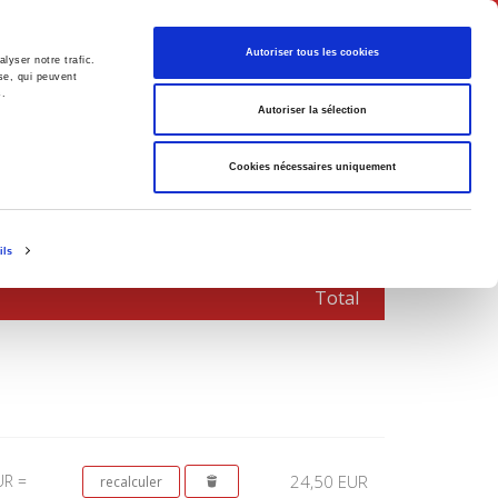
Français
Autoriser tous les cookies
lyser notre trafic.
se, qui peuvent
s.
Politique
Société
Autoriser la sélection
Cookies nécessaires uniquement
ils
Total
UR =
24,50 EUR