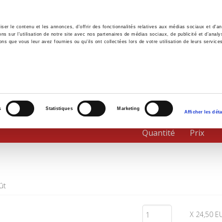
er le contenu et les annonces, d'offrir des fonctionnalités relatives aux médias sociaux et d'ana
 sur l'utilisation de notre site avec nos partenaires de médias sociaux, de publicité et d'analy
ns que vous leur avez fournies ou qu'ils ont collectées lors de votre utilisation de leurs service
il
Environnement
Histoire
International
s
Statistiques
Marketing
Afficher les déta
Quantité
Prix
ût
X 24,50 E