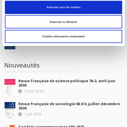
Autoriser tous les cookies
À paraître
Autoriser la sélection
La France et l'Union européenne
Cookies nécessaires uniquement
4 sept. 2026
Nouveautés
Revue française de science politique 76-2, avril-juin
2026
10 juil. 2026
Revue française de sociologie 66 3/4, juillet-décembre
2026
7 juil. 2026
Sociétés contemporaines 139, 2025