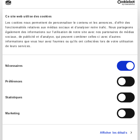
Ce site web utilise des cookies
Les cookies nous permettent de personnaliser le contenu et les annonces, d'offrir des
fonctionnalités relatives aux médias sociaux et d'analyser notre trafic. Nous partageons
également des informations sur l'utilisation de notre site avec nos partenaires de médias
sociaux, de publicité et d'analyse, qui peuvent combiner celles-ci avec d'autres
informations que vous leur avez fournies ou qu'ils ont collectées lors de votre utilisation
de leurs services.
Sélection
Nécessaires
Maison d'édition dédiée aux sciences humaines et sociales, les
du
Presses de Sciences Po participent depuis leur création en 1976
consentement
à la transmission des savoirs et des idées
continuer
Préférences
Statistiques
CONTACTS
FOREIGN RIGHTS
Marketing
POUR LES LIBRAIRES
CONDITIONS GÉNÉRALES
Afficher les détails
MON COMPTE