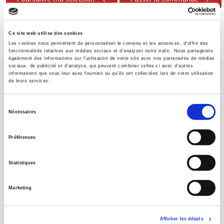
Ce site web utilise des cookies
Les cookies nous permettent de personnaliser le contenu et les annonces, d'offrir des
fonctionnalités relatives aux médias sociaux et d'analyser notre trafic. Nous partageons
également des informations sur l'utilisation de notre site avec nos partenaires de médias
sociaux, de publicité et d'analyse, qui peuvent combiner celles-ci avec d'autres
informations que vous leur avez fournies ou qu'ils ont collectées lors de votre utilisation
de leurs services.
Sélection
Nécessaires
du
Maison d'édition dédiée aux sciences humaines et sociales, les
consentement
Presses de Sciences Po participent depuis leur création en 1976
Préférences
à la transmission des savoirs et des idées
continuer
Statistiques
CONTACTS
Marketing
FOREIGN RIGHTS
POUR LES LIBRAIRES
Afficher les détails
CONDITIONS GÉNÉRALES